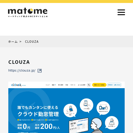
ホーム
CLOUZA
Site type
サイトタイプから探す
CLOUZA
採用サイト
コーポレートサイト
オウンドメディア
ランディングページ
サービスサイト
https://clouza.jp/
Design
デザインから探す
シンプルデザイン
クール・モダン
ナチュラル・温もり系
和風・ジャパニーズ
雑誌風・エディトリアル
イラスト
ミニマルデザイン
タイポグラフィ重視
グラデーション
高級感・ラグジュアリー
グリッドデザイン
フラットデザイン
モーション・アニメーション
テクスチャ・素材感
シングルページ
Color
色から探す
カラフル・多色
シルバー・銀色
ゴールド・金色
パープル・紫色
ブラウン・茶色
グリーン・緑色
ブルー・青色
イエロー・黄色
オレンジ・橙色
レッド・赤色
ピンク・桃色
グレー・灰色
ブラック・黒色
ホワイト・白色
ライトブルー・水色
ネイビー・紺色
Service
業種・職種から探す
ファッション・トレンド
デザイン・ブランディング
働き方・組織文化・価値観
生活・趣味
NPO・自治体・行政
銀行・金融・フィンテック
健康・フィットネス
車・バイク・乗り物
建築・不動産・空間デザイン
転職・求人
文化・伝統・アート
クリエイティブ・マーケティング
ペット・動物
美容・エステ
教育・子育て・スクール
レストラン・飲食・ウェディング
旅行・観光・ホテル・旅館
医療・介護・ヘルスケア
音楽・映像・エンタメ
IT・ツール・アプリ
農業・畜産・食品
製造・素材・化学
コンサルティング・投資
土木・建設・インフラ整備
デジタルマーケティング・広告
化粧品・美容製品
人材紹介・派遣
法律・会計・士業
製薬・バイオテクノロジー