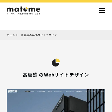
ホーム
高級感のWebサイトデザイン
Site type
サイトタイプから探す
採用サイト
コーポレートサイト
オウンドメディア
ランディングページ
サービスサイト
Design
デザインから探す
シンプルデザイン
クール・モダン
ナチュラル・温もり系
和風・ジャパニーズ
雑誌風・エディトリアル
イラスト
ミニマルデザイン
タイポグラフィ重視
グラデーション
高級感・ラグジュアリー
グリッドデザイン
フラットデザイン
モーション・アニメーション
テクスチャ・素材感
シングルページ
高級感 のWebサイトデザイン
Color
色から探す
カラフル・多色
シルバー・銀色
ゴールド・金色
パープル・紫色
ブラウン・茶色
グリーン・緑色
ブルー・青色
イエロー・黄色
オレンジ・橙色
レッド・赤色
ピンク・桃色
グレー・灰色
ブラック・黒色
ホワイト・白色
ライトブルー・水色
ネイビー・紺色
Service
業種・職種から探す
ファッション・トレンド
デザイン・ブランディング
働き方・組織文化・価値観
生活・趣味
NPO・自治体・行政
銀行・金融・フィンテック
健康・フィットネス
車・バイク・乗り物
建築・不動産・空間デザイン
転職・求人
文化・伝統・アート
クリエイティブ・マーケティング
ペット・動物
美容・エステ
教育・子育て・スクール
レストラン・飲食・ウェディング
旅行・観光・ホテル・旅館
医療・介護・ヘルスケア
音楽・映像・エンタメ
IT・ツール・アプリ
農業・畜産・食品
製造・素材・化学
コンサルティング・投資
土木・建設・インフラ整備
デジタルマーケティング・広告
化粧品・美容製品
人材紹介・派遣
法律・会計・士業
製薬・バイオテクノロジー