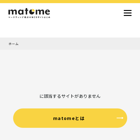
ホーム
Site type
サイトタイプから探す
採用サイト
コーポレートサイト
オウンドメディア
ランディングページ
サービスサイト
Design
デザインから探す
シンプルデザイン
クール・モダン
ナチュラル・温もり系
和風・ジャパニーズ
雑誌風・エディトリアル
イラスト
ミニマルデザイン
タイポグラフィ重視
グラデーション
高級感・ラグジュアリー
グリッドデザイン
フラットデザイン
モーション・アニメーション
テクスチャ・素材感
シングルページ
に該当するサイトがありません
Color
色から探す
カラフル・多色
シルバー・銀色
ゴールド・金色
パープル・紫色
ブラウン・茶色
グリーン・緑色
ブルー・青色
イエロー・黄色
オレンジ・橙色
レッド・赤色
ピンク・桃色
グレー・灰色
ブラック・黒色
ホワイト・白色
ライトブルー・水色
ネイビー・紺色
matomeとは
Service
業種・職種から探す
ファッション・トレンド
デザイン・ブランディング
働き方・組織文化・価値観
生活・趣味
NPO・自治体・行政
銀行・金融・フィンテック
健康・フィットネス
車・バイク・乗り物
建築・不動産・空間デザイン
転職・求人
文化・伝統・アート
クリエイティブ・マーケティング
ペット・動物
美容・エステ
教育・子育て・スクール
レストラン・飲食・ウェディング
旅行・観光・ホテル・旅館
医療・介護・ヘルスケア
音楽・映像・エンタメ
IT・ツール・アプリ
農業・畜産・食品
製造・素材・化学
コンサルティング・投資
土木・建設・インフラ整備
デジタルマーケティング・広告
化粧品・美容製品
人材紹介・派遣
法律・会計・士業
製薬・バイオテクノロジー