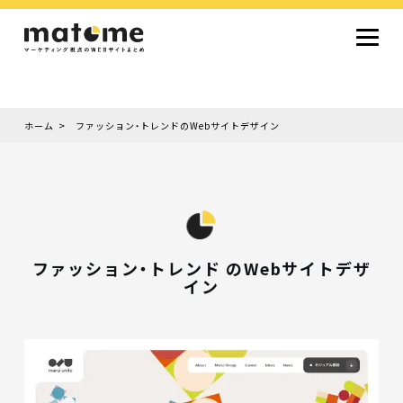
ホーム
ファッション・トレンドのWebサイトデザイン
Site type
サイトタイプから探す
採用サイト
コーポレートサイト
オウンドメディア
ランディングページ
サービスサイト
Design
デザインから探す
シンプルデザイン
クール・モダン
ナチュラル・温もり系
和風・ジャパニーズ
雑誌風・エディトリアル
イラスト
ミニマルデザイン
タイポグラフィ重視
グラデーション
高級感・ラグジュアリー
グリッドデザイン
フラットデザイン
モーション・アニメーション
テクスチャ・素材感
シングルページ
ファッション・トレンド のWebサイトデザ
イン
Color
色から探す
カラフル・多色
シルバー・銀色
ゴールド・金色
パープル・紫色
ブラウン・茶色
グリーン・緑色
ブルー・青色
イエロー・黄色
オレンジ・橙色
レッド・赤色
ピンク・桃色
グレー・灰色
ブラック・黒色
ホワイト・白色
ライトブルー・水色
ネイビー・紺色
Service
業種・職種から探す
ファッション・トレンド
デザイン・ブランディング
働き方・組織文化・価値観
生活・趣味
NPO・自治体・行政
銀行・金融・フィンテック
健康・フィットネス
車・バイク・乗り物
建築・不動産・空間デザイン
転職・求人
文化・伝統・アート
クリエイティブ・マーケティング
ペット・動物
美容・エステ
教育・子育て・スクール
レストラン・飲食・ウェディング
旅行・観光・ホテル・旅館
医療・介護・ヘルスケア
音楽・映像・エンタメ
IT・ツール・アプリ
農業・畜産・食品
製造・素材・化学
コンサルティング・投資
土木・建設・インフラ整備
デジタルマーケティング・広告
化粧品・美容製品
人材紹介・派遣
法律・会計・士業
製薬・バイオテクノロジー