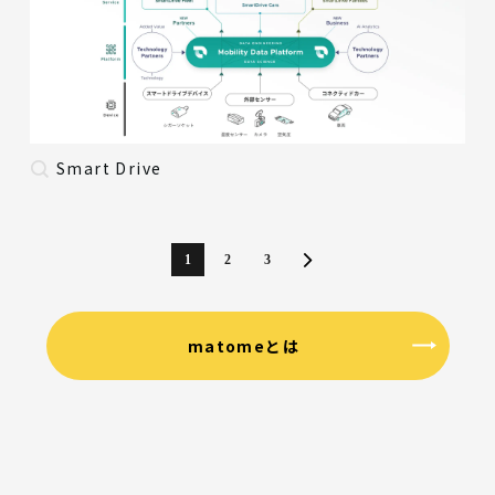
Smart Drive
1
2
3
matomeとは