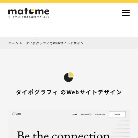
ホーム
タイポグラフィのWebサイトデザイン
Site type
サイトタイプから探す
採用サイト
コーポレートサイト
オウンドメディア
ランディングページ
サービスサイト
Design
デザインから探す
シンプルデザイン
クール・モダン
ナチュラル・温もり系
和風・ジャパニーズ
雑誌風・エディトリアル
イラスト
ミニマルデザイン
タイポグラフィ重視
グラデーション
高級感・ラグジュアリー
グリッドデザイン
フラットデザイン
モーション・アニメーション
テクスチャ・素材感
シングルページ
タイポグラフィ のWebサイトデザイン
Color
色から探す
カラフル・多色
シルバー・銀色
ゴールド・金色
パープル・紫色
ブラウン・茶色
グリーン・緑色
ブルー・青色
イエロー・黄色
オレンジ・橙色
レッド・赤色
ピンク・桃色
グレー・灰色
ブラック・黒色
ホワイト・白色
ライトブルー・水色
ネイビー・紺色
Service
業種・職種から探す
ファッション・トレンド
デザイン・ブランディング
働き方・組織文化・価値観
生活・趣味
NPO・自治体・行政
銀行・金融・フィンテック
健康・フィットネス
車・バイク・乗り物
建築・不動産・空間デザイン
転職・求人
文化・伝統・アート
クリエイティブ・マーケティング
ペット・動物
美容・エステ
教育・子育て・スクール
レストラン・飲食・ウェディング
旅行・観光・ホテル・旅館
医療・介護・ヘルスケア
音楽・映像・エンタメ
IT・ツール・アプリ
農業・畜産・食品
製造・素材・化学
コンサルティング・投資
土木・建設・インフラ整備
デジタルマーケティング・広告
化粧品・美容製品
人材紹介・派遣
法律・会計・士業
製薬・バイオテクノロジー