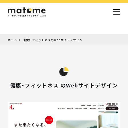
ホーム
健康・フィットネスのWebサイトデザイン
Site type
サイトタイプから探す
採用サイト
コーポレートサイト
オウンドメディア
ランディングページ
サービスサイト
Design
デザインから探す
シンプルデザイン
クール・モダン
ナチュラル・温もり系
和風・ジャパニーズ
雑誌風・エディトリアル
イラスト
ミニマルデザイン
タイポグラフィ重視
グラデーション
高級感・ラグジュアリー
グリッドデザイン
フラットデザイン
モーション・アニメーション
テクスチャ・素材感
シングルページ
健康・フィットネス のWebサイトデザイン
Color
色から探す
カラフル・多色
シルバー・銀色
ゴールド・金色
パープル・紫色
ブラウン・茶色
グリーン・緑色
ブルー・青色
イエロー・黄色
オレンジ・橙色
レッド・赤色
ピンク・桃色
グレー・灰色
ブラック・黒色
ホワイト・白色
ライトブルー・水色
ネイビー・紺色
Service
業種・職種から探す
ファッション・トレンド
デザイン・ブランディング
働き方・組織文化・価値観
生活・趣味
NPO・自治体・行政
銀行・金融・フィンテック
健康・フィットネス
車・バイク・乗り物
建築・不動産・空間デザイン
転職・求人
文化・伝統・アート
クリエイティブ・マーケティング
ペット・動物
美容・エステ
教育・子育て・スクール
レストラン・飲食・ウェディング
旅行・観光・ホテル・旅館
医療・介護・ヘルスケア
音楽・映像・エンタメ
IT・ツール・アプリ
農業・畜産・食品
製造・素材・化学
コンサルティング・投資
土木・建設・インフラ整備
デジタルマーケティング・広告
化粧品・美容製品
人材紹介・派遣
法律・会計・士業
製薬・バイオテクノロジー