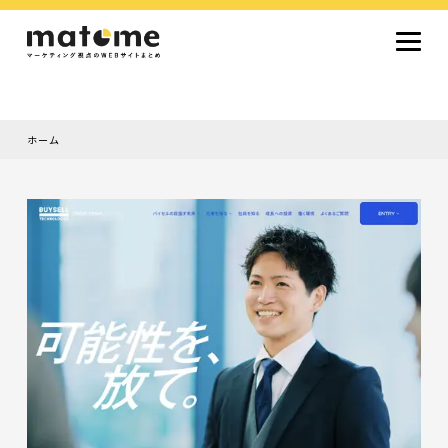
ホーム
Site type
サイトタイプから探す
採用サイト
コーポレートサイト
オウンドメディア
ランディングページ
サービスサイト
Design
デザインから探す
シンプルデザイン
クール・モダン
ナチュラル・温もり系
和風・ジャパニーズ
雑誌風・エディトリアル
イラスト
ミニマルデザイン
タイポグラフィ重視
グラデーション
高級感・ラグジュアリー
グリッドデザイン
フラットデザイン
モーション・アニメーション
テクスチャ・素材感
シングルページ
Color
色から探す
カラフル・多色
シルバー・銀色
ゴールド・金色
パープル・紫色
ブラウン・茶色
グリーン・緑色
ブルー・青色
イエロー・黄色
オレンジ・橙色
レッド・赤色
ピンク・桃色
グレー・灰色
ブラック・黒色
ホワイト・白色
ライトブルー・水色
ネイビー・紺色
Service
業種・職種から探す
ファッション・トレンド
デザイン・ブランディング
働き方・組織文化・価値観
生活・趣味
NPO・自治体・行政
銀行・金融・フィンテック
健康・フィットネス
車・バイク・乗り物
建築・不動産・空間デザイン
転職・求人
文化・伝統・アート
クリエイティブ・マーケティング
ペット・動物
美容・エステ
教育・子育て・スクール
レストラン・飲食・ウェディング
旅行・観光・ホテル・旅館
医療・介護・ヘルスケア
音楽・映像・エンタメ
IT・ツール・アプリ
農業・畜産・食品
製造・素材・化学
コンサルティング・投資
土木・建設・インフラ整備
デジタルマーケティング・広告
化粧品・美容製品
人材紹介・派遣
法律・会計・士業
製薬・バイオテクノロジー