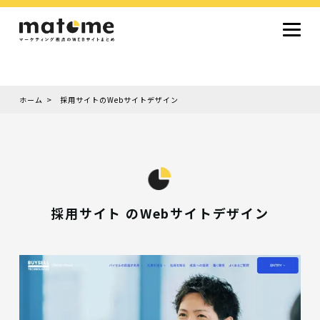
ホーム
採用サイトのWebサイトデザイン
Site type
サイトタイプから探す
採用サイト
コーポレートサイト
オウンドメディア
ランディングページ
サービスサイト
Design
デザインから探す
シンプルデザイン
クール・モダン
ナチュラル・温もり系
和風・ジャパニーズ
雑誌風・エディトリアル
イラスト
ミニマルデザイン
タイポグラフィ重視
グラデーション
高級感・ラグジュアリー
グリッドデザイン
フラットデザイン
モーション・アニメーション
テクスチャ・素材感
シングルページ
採用サイト のWebサイトデザイン
Color
色から探す
カラフル・多色
シルバー・銀色
ゴールド・金色
パープル・紫色
ブラウン・茶色
グリーン・緑色
ブルー・青色
イエロー・黄色
オレンジ・橙色
レッド・赤色
ピンク・桃色
グレー・灰色
ブラック・黒色
ホワイト・白色
ライトブルー・水色
ネイビー・紺色
Service
業種・職種から探す
ファッション・トレンド
デザイン・ブランディング
働き方・組織文化・価値観
生活・趣味
NPO・自治体・行政
銀行・金融・フィンテック
健康・フィットネス
車・バイク・乗り物
建築・不動産・空間デザイン
転職・求人
文化・伝統・アート
クリエイティブ・マーケティング
ペット・動物
美容・エステ
教育・子育て・スクール
レストラン・飲食・ウェディング
旅行・観光・ホテル・旅館
医療・介護・ヘルスケア
音楽・映像・エンタメ
IT・ツール・アプリ
農業・畜産・食品
製造・素材・化学
コンサルティング・投資
土木・建設・インフラ整備
デジタルマーケティング・広告
化粧品・美容製品
人材紹介・派遣
法律・会計・士業
製薬・バイオテクノロジー