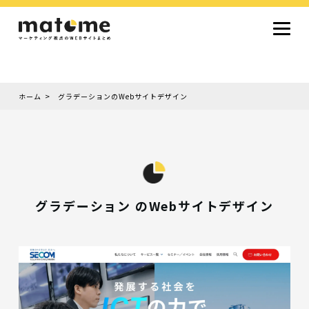
ホーム
グラデーションのWebサイトデザイン
Site type
サイトタイプから探す
採用サイト
コーポレートサイト
オウンドメディア
ランディングページ
サービスサイト
Design
デザインから探す
シンプルデザイン
クール・モダン
ナチュラル・温もり系
和風・ジャパニーズ
雑誌風・エディトリアル
イラスト
ミニマルデザイン
タイポグラフィ重視
グラデーション
高級感・ラグジュアリー
グリッドデザイン
フラットデザイン
モーション・アニメーション
テクスチャ・素材感
シングルページ
グラデーション のWebサイトデザイン
Color
色から探す
カラフル・多色
シルバー・銀色
ゴールド・金色
パープル・紫色
ブラウン・茶色
グリーン・緑色
ブルー・青色
イエロー・黄色
オレンジ・橙色
レッド・赤色
ピンク・桃色
グレー・灰色
ブラック・黒色
ホワイト・白色
ライトブルー・水色
ネイビー・紺色
Service
業種・職種から探す
ファッション・トレンド
デザイン・ブランディング
働き方・組織文化・価値観
生活・趣味
NPO・自治体・行政
銀行・金融・フィンテック
健康・フィットネス
車・バイク・乗り物
建築・不動産・空間デザイン
転職・求人
文化・伝統・アート
クリエイティブ・マーケティング
ペット・動物
美容・エステ
教育・子育て・スクール
レストラン・飲食・ウェディング
旅行・観光・ホテル・旅館
医療・介護・ヘルスケア
音楽・映像・エンタメ
IT・ツール・アプリ
農業・畜産・食品
製造・素材・化学
コンサルティング・投資
土木・建設・インフラ整備
デジタルマーケティング・広告
化粧品・美容製品
人材紹介・派遣
法律・会計・士業
製薬・バイオテクノロジー