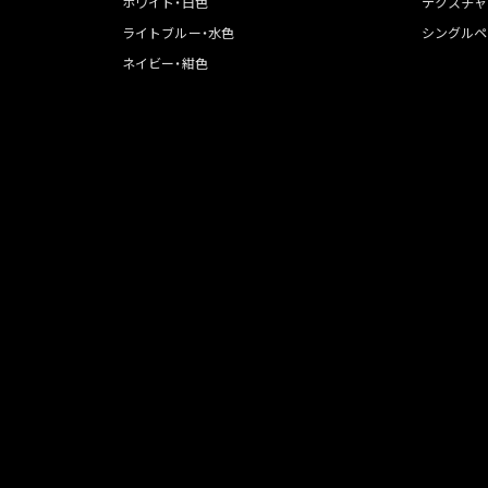
ホワイト・白色
テクスチャ
ライトブルー・水色
シングルペ
ネイビー・紺色