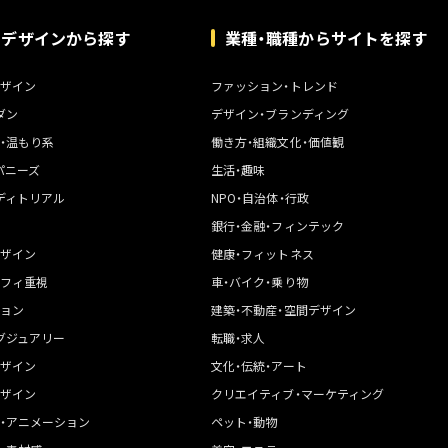
トデザインから探す
業種・職種からサイトを探す
ザイン
ファッション・トレンド
ダン
デザイン・ブランディング
・温もり系
働き方・組織文化・価値観
パニーズ
生活・趣味
ディトリアル
NPO・自治体・行政
銀行・金融・フィンテック
ザイン
健康・フィットネス
フィ重視
車・バイク・乗り物
ョン
建築・不動産・空間デザイン
グジュアリー
転職・求人
ザイン
文化・伝統・アート
ザイン
クリエイティブ・マーケティング
・アニメーション
ペット・動物