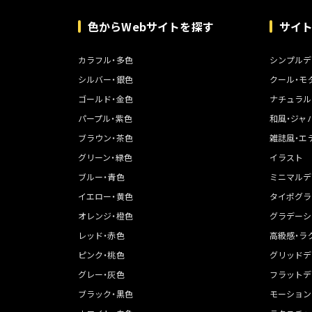
色からWebサイトを探す
サイ
カラフル・多色
シンプルデ
シルバー・銀色
クール・モ
ゴールド・金色
ナチュラル
パープル・紫色
和風・ジャ
ブラウン・茶色
雑誌風・エ
グリーン・緑色
イラスト
ブルー・青色
ミニマルデ
イエロー・黄色
タイポグラ
オレンジ・橙色
グラデーシ
レッド・赤色
高級感・ラ
ピンク・桃色
グリッドデ
グレー・灰色
フラットデ
ブラック・黒色
モーション