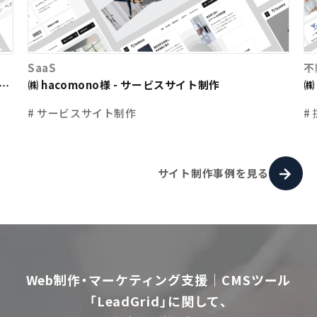
SaaS
不
㈱ hacomono様 - サービスサイト制作
㈱
ト
# サービスサイト制作
#
サイト制作事例を見る
Web制作・マーケティング支援｜CMSツール
「LeadGrid」に関して、