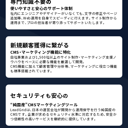
専門知識不要
の
使いやすさと安心のサポート体制
社内にエンジニアやデザイナーがいなくても、文字の修正やページ
追加等、Web運用を自身でスピーディに行えます。サイト制作から
運用まで、プロの担当者が寄り添ってサポートいたします。
新規顧客獲得
繋がる
に
CMS・マーケティング機能に特化
自社事業および1,500社以上のサイト制作・マーケティング支援ノ
ウハウをベースに必要な機能を厳選して開発。
CMS機能に加えて顧客管理や分析等、マーケティングに役立つ機能
も標準搭載されています。
セキュリティ
安心
も
の
“純国産”CMSマーケティングツール
LeadGridは、日本の運営会社が開発から運用保守を行う純国産の
CMSです。企業が求めるセキュリティ水準に対応するため、安全か
つ信頼性の高いサービスを継続的に提供しています。