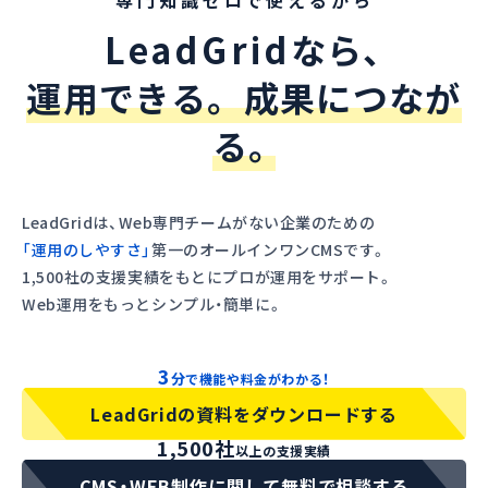
専
門
知
識
ゼ
ロ
で使えるから
LeadGrid
なら、
運用できる。
成果につなが
る。
LeadGridは、Web専門チームがない企業のための
「運用のしやすさ」
第一のオールインワンCMSです。
1,500社の支援実績をもとにプロが運用をサポート。
Web運用をもっとシンプル・簡単に。
3
分
！
で機能や料金がわかる
LeadGridの資料をダウンロードする
1,500社
以上の
支援実績
CMS・WEB制作に関して無料で相談する