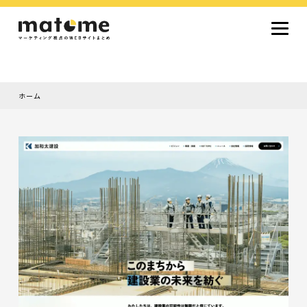
ホーム
Site type
サイトタイプから探す
採用サイト
コーポレートサイト
オウンドメディア
ランディングページ
サービスサイト
Design
デザインから探す
シンプルデザイン
クール・モダン
ナチュラル・温もり系
和風・ジャパニーズ
雑誌風・エディトリアル
イラスト
ミニマルデザイン
タイポグラフィ重視
グラデーション
高級感・ラグジュアリー
グリッドデザイン
フラットデザイン
モーション・アニメーション
テクスチャ・素材感
シングルページ
Color
色から探す
カラフル・多色
シルバー・銀色
ゴールド・金色
パープル・紫色
ブラウン・茶色
グリーン・緑色
ブルー・青色
イエロー・黄色
オレンジ・橙色
レッド・赤色
ピンク・桃色
グレー・灰色
ブラック・黒色
ホワイト・白色
ライトブルー・水色
ネイビー・紺色
Service
業種・職種から探す
ファッション・トレンド
デザイン・ブランディング
働き方・組織文化・価値観
生活・趣味
NPO・自治体・行政
銀行・金融・フィンテック
健康・フィットネス
車・バイク・乗り物
建築・不動産・空間デザイン
転職・求人
文化・伝統・アート
クリエイティブ・マーケティング
ペット・動物
美容・エステ
教育・子育て・スクール
レストラン・飲食・ウェディング
旅行・観光・ホテル・旅館
医療・介護・ヘルスケア
音楽・映像・エンタメ
IT・ツール・アプリ
農業・畜産・食品
製造・素材・化学
コンサルティング・投資
土木・建設・インフラ整備
デジタルマーケティング・広告
化粧品・美容製品
人材紹介・派遣
法律・会計・士業
製薬・バイオテクノロジー