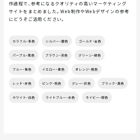
作過程で、参考になるクオリティの高いマーケティング
サイトをまとめました。Web制作やWebデザインの参考
にどうぞご活用ください。
カラフル・多色
シルバー・銀色
ゴールド・金色
パープル・紫色
ブラウン・茶色
グリーン・緑色
ブルー・青色
イエロー・黄色
オレンジ・橙色
レッド・赤色
ピンク・桃色
グレー・灰色
ブラック・黒色
ホワイト・白色
ライトブルー・水色
ネイビー・紺色