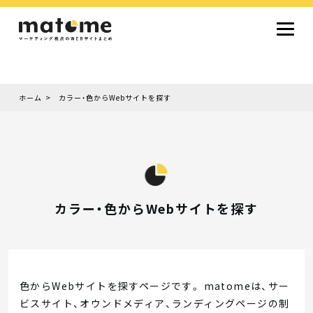
ホーム
カラー・色からWebサイトを探す
Site type
サイトタイプから探す
採用サイト
コーポレートサイト
オウンドメディア
ランディングページ
サービスサイト
Design
デザインから探す
シンプルデザイン
クール・モダン
ナチュラル・温もり系
和風・ジャパニーズ
雑誌風・エディトリアル
イラスト
ミニマルデザイン
タイポグラフィ重視
グラデーション
高級感・ラグジュアリー
グリッドデザイン
フラットデザイン
モーション・アニメーション
テクスチャ・素材感
シングルページ
カラー・色からWebサイトを探す
Color
色から探す
カラフル・多色
シルバー・銀色
ゴールド・金色
パープル・紫色
ブラウン・茶色
グリーン・緑色
ブルー・青色
イエロー・黄色
オレンジ・橙色
レッド・赤色
ピンク・桃色
グレー・灰色
ブラック・黒色
ホワイト・白色
ライトブルー・水色
ネイビー・紺色
Service
色からWebサイトを探すページです。 matomeは、サー
業種・職種から探す
ビスサイト、オウンドメディア、ランディングページの制
ファッション・トレンド
デザイン・ブランディング
働き方・組織文化・価値観
生活・趣味
NPO・自治体・行政
銀行・金融・フィンテック
健康・フィットネス
車・バイク・乗り物
建築・不動産・空間デザイン
転職・求人
文化・伝統・アート
クリエイティブ・マーケティング
ペット・動物
美容・エステ
教育・子育て・スクール
レストラン・飲食・ウェディング
旅行・観光・ホテル・旅館
医療・介護・ヘルスケア
音楽・映像・エンタメ
IT・ツール・アプリ
農業・畜産・食品
製造・素材・化学
コンサルティング・投資
土木・建設・インフラ整備
デジタルマーケティング・広告
化粧品・美容製品
人材紹介・派遣
法律・会計・士業
製薬・バイオテクノロジー