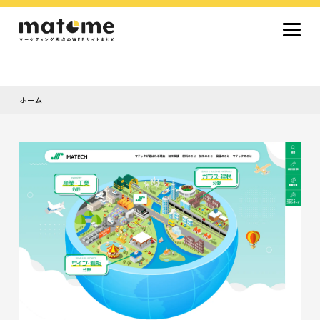
ホーム
Site type
サイトタイプから探す
採用サイト
コーポレートサイト
オウンドメディア
ランディングページ
サービスサイト
Design
デザインから探す
シンプルデザイン
クール・モダン
ナチュラル・温もり系
和風・ジャパニーズ
雑誌風・エディトリアル
イラスト
ミニマルデザイン
タイポグラフィ重視
グラデーション
高級感・ラグジュアリー
グリッドデザイン
フラットデザイン
モーション・アニメーション
テクスチャ・素材感
シングルページ
Color
色から探す
カラフル・多色
シルバー・銀色
ゴールド・金色
パープル・紫色
ブラウン・茶色
グリーン・緑色
ブルー・青色
イエロー・黄色
オレンジ・橙色
レッド・赤色
ピンク・桃色
グレー・灰色
ブラック・黒色
ホワイト・白色
ライトブルー・水色
ネイビー・紺色
Service
業種・職種から探す
ファッション・トレンド
デザイン・ブランディング
働き方・組織文化・価値観
生活・趣味
NPO・自治体・行政
銀行・金融・フィンテック
健康・フィットネス
車・バイク・乗り物
建築・不動産・空間デザイン
転職・求人
文化・伝統・アート
クリエイティブ・マーケティング
ペット・動物
美容・エステ
教育・子育て・スクール
レストラン・飲食・ウェディング
旅行・観光・ホテル・旅館
医療・介護・ヘルスケア
音楽・映像・エンタメ
IT・ツール・アプリ
農業・畜産・食品
製造・素材・化学
コンサルティング・投資
土木・建設・インフラ整備
デジタルマーケティング・広告
化粧品・美容製品
人材紹介・派遣
法律・会計・士業
製薬・バイオテクノロジー