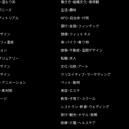
・温もり系
働き方・組織文化・価値観
パニーズ
生活・趣味
ディトリアル
NPO・自治体・行政
銀行・金融・フィンテック
ザイン
健康・フィットネス
フィ重視
車・バイク・乗り物
ョン
建築・不動産・空間デザイン
グジュアリー
転職・求人
ザイン
文化・伝統・アート
ザイン
クリエイティブ・マーケティング
・アニメーション
ペット・動物
・素材感
美容・エステ
ージ
教育・子育て・スクール
レストラン・飲食・ウェディング
旅行・観光・ホテル・旅館
医療・介護・ヘルスケア