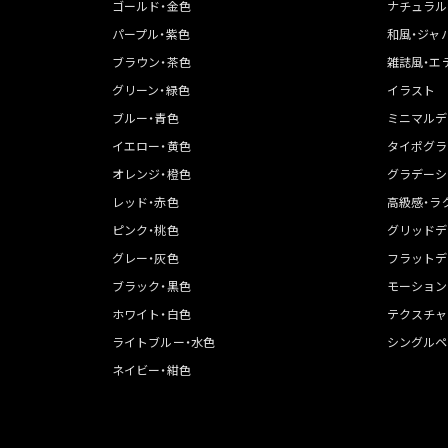
ゴールド・金色
ナチュラル
パープル・紫色
和風・ジャ
ブラウン・茶色
雑誌風・エ
グリーン・緑色
イラスト
ブルー・青色
ミニマルデ
イエロー・黄色
タイポグラ
オレンジ・橙色
グラデーシ
レッド・赤色
高級感・ラ
ピンク・桃色
グリッドデ
グレー・灰色
フラットデ
ブラック・黒色
モーション
ホワイト・白色
テクスチャ
ライトブルー・水色
シングルペ
ネイビー・紺色