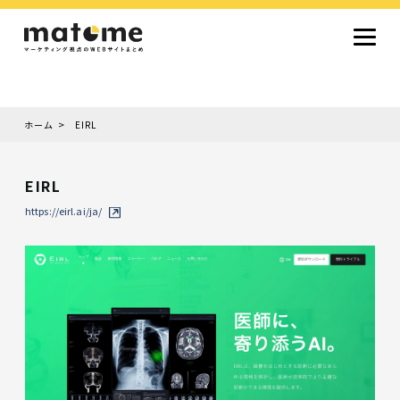
ホーム
EIRL
Site type
サイトタイプから探す
EIRL
採用サイト
コーポレートサイト
オウンドメディア
ランディングページ
サービスサイト
https://eirl.ai/ja/
Design
デザインから探す
シンプルデザイン
クール・モダン
ナチュラル・温もり系
和風・ジャパニーズ
雑誌風・エディトリアル
イラスト
ミニマルデザイン
タイポグラフィ重視
グラデーション
高級感・ラグジュアリー
グリッドデザイン
フラットデザイン
モーション・アニメーション
テクスチャ・素材感
シングルページ
Color
色から探す
カラフル・多色
シルバー・銀色
ゴールド・金色
パープル・紫色
ブラウン・茶色
グリーン・緑色
ブルー・青色
イエロー・黄色
オレンジ・橙色
レッド・赤色
ピンク・桃色
グレー・灰色
ブラック・黒色
ホワイト・白色
ライトブルー・水色
ネイビー・紺色
Service
業種・職種から探す
ファッション・トレンド
デザイン・ブランディング
働き方・組織文化・価値観
生活・趣味
NPO・自治体・行政
銀行・金融・フィンテック
健康・フィットネス
車・バイク・乗り物
建築・不動産・空間デザイン
転職・求人
文化・伝統・アート
クリエイティブ・マーケティング
ペット・動物
美容・エステ
教育・子育て・スクール
レストラン・飲食・ウェディング
旅行・観光・ホテル・旅館
医療・介護・ヘルスケア
音楽・映像・エンタメ
IT・ツール・アプリ
農業・畜産・食品
製造・素材・化学
コンサルティング・投資
土木・建設・インフラ整備
デジタルマーケティング・広告
化粧品・美容製品
人材紹介・派遣
法律・会計・士業
製薬・バイオテクノロジー