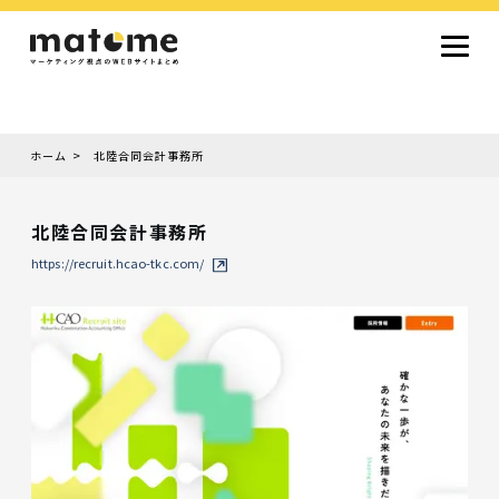
ホーム
北陸合同会計事務所
Site type
サイトタイプから探す
北陸合同会計事務所
採用サイト
コーポレートサイト
オウンドメディア
ランディングページ
サービスサイト
https://recruit.hcao-tkc.com/
Design
デザインから探す
シンプルデザイン
クール・モダン
ナチュラル・温もり系
和風・ジャパニーズ
雑誌風・エディトリアル
イラスト
ミニマルデザイン
タイポグラフィ重視
グラデーション
高級感・ラグジュアリー
グリッドデザイン
フラットデザイン
モーション・アニメーション
テクスチャ・素材感
シングルページ
Color
色から探す
カラフル・多色
シルバー・銀色
ゴールド・金色
パープル・紫色
ブラウン・茶色
グリーン・緑色
ブルー・青色
イエロー・黄色
オレンジ・橙色
レッド・赤色
ピンク・桃色
グレー・灰色
ブラック・黒色
ホワイト・白色
ライトブルー・水色
ネイビー・紺色
Service
業種・職種から探す
ファッション・トレンド
デザイン・ブランディング
働き方・組織文化・価値観
生活・趣味
NPO・自治体・行政
銀行・金融・フィンテック
健康・フィットネス
車・バイク・乗り物
建築・不動産・空間デザイン
転職・求人
文化・伝統・アート
クリエイティブ・マーケティング
ペット・動物
美容・エステ
教育・子育て・スクール
レストラン・飲食・ウェディング
旅行・観光・ホテル・旅館
医療・介護・ヘルスケア
音楽・映像・エンタメ
IT・ツール・アプリ
農業・畜産・食品
製造・素材・化学
コンサルティング・投資
土木・建設・インフラ整備
デジタルマーケティング・広告
化粧品・美容製品
人材紹介・派遣
法律・会計・士業
製薬・バイオテクノロジー