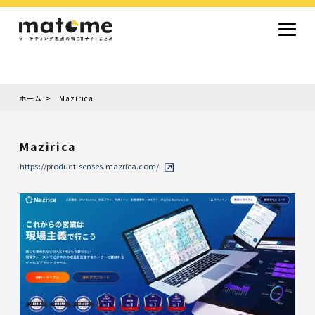
ホーム
Mazirica
Site type
サイトタイプから探す
Mazirica
採用サイト
コーポレートサイト
オウンドメディア
ランディングページ
サービスサイト
https://product-senses.mazrica.com/
Design
デザインから探す
シンプルデザイン
クール・モダン
ナチュラル・温もり系
和風・ジャパニーズ
雑誌風・エディトリアル
イラスト
ミニマルデザイン
タイポグラフィ重視
グラデーション
高級感・ラグジュアリー
グリッドデザイン
フラットデザイン
モーション・アニメーション
テクスチャ・素材感
シングルページ
Color
色から探す
カラフル・多色
シルバー・銀色
ゴールド・金色
パープル・紫色
ブラウン・茶色
グリーン・緑色
ブルー・青色
イエロー・黄色
オレンジ・橙色
レッド・赤色
ピンク・桃色
グレー・灰色
ブラック・黒色
ホワイト・白色
ライトブルー・水色
ネイビー・紺色
Service
業種・職種から探す
ファッション・トレンド
デザイン・ブランディング
働き方・組織文化・価値観
生活・趣味
NPO・自治体・行政
銀行・金融・フィンテック
健康・フィットネス
車・バイク・乗り物
建築・不動産・空間デザイン
転職・求人
文化・伝統・アート
クリエイティブ・マーケティング
ペット・動物
美容・エステ
教育・子育て・スクール
レストラン・飲食・ウェディング
旅行・観光・ホテル・旅館
医療・介護・ヘルスケア
音楽・映像・エンタメ
IT・ツール・アプリ
農業・畜産・食品
製造・素材・化学
コンサルティング・投資
土木・建設・インフラ整備
デジタルマーケティング・広告
化粧品・美容製品
人材紹介・派遣
法律・会計・士業
製薬・バイオテクノロジー