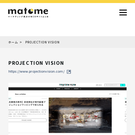
ホーム
PROJECTION VISION
Site type
サイトタイプから探す
PROJECTION VISION
採用サイト
コーポレートサイト
オウンドメディア
ランディングページ
サービスサイト
https://www.projectionvision.com/
Design
デザインから探す
シンプルデザイン
クール・モダン
ナチュラル・温もり系
和風・ジャパニーズ
雑誌風・エディトリアル
イラスト
ミニマルデザイン
タイポグラフィ重視
グラデーション
高級感・ラグジュアリー
グリッドデザイン
フラットデザイン
モーション・アニメーション
テクスチャ・素材感
シングルページ
Color
色から探す
カラフル・多色
シルバー・銀色
ゴールド・金色
パープル・紫色
ブラウン・茶色
グリーン・緑色
ブルー・青色
イエロー・黄色
オレンジ・橙色
レッド・赤色
ピンク・桃色
グレー・灰色
ブラック・黒色
ホワイト・白色
ライトブルー・水色
ネイビー・紺色
Service
業種・職種から探す
ファッション・トレンド
デザイン・ブランディング
働き方・組織文化・価値観
生活・趣味
NPO・自治体・行政
銀行・金融・フィンテック
健康・フィットネス
車・バイク・乗り物
建築・不動産・空間デザイン
転職・求人
文化・伝統・アート
クリエイティブ・マーケティング
ペット・動物
美容・エステ
教育・子育て・スクール
レストラン・飲食・ウェディング
旅行・観光・ホテル・旅館
医療・介護・ヘルスケア
音楽・映像・エンタメ
IT・ツール・アプリ
農業・畜産・食品
製造・素材・化学
コンサルティング・投資
土木・建設・インフラ整備
デジタルマーケティング・広告
化粧品・美容製品
人材紹介・派遣
法律・会計・士業
製薬・バイオテクノロジー