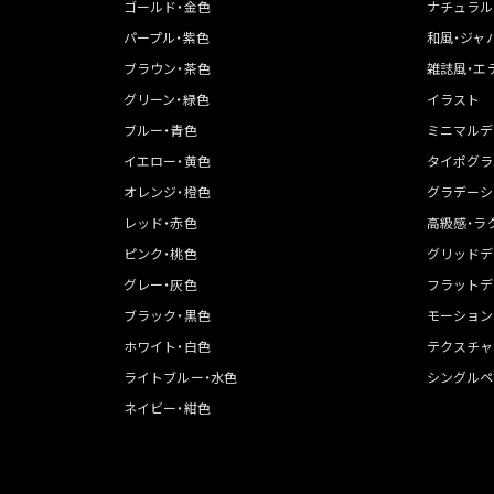
ゴールド・金色
ナチュラル
パープル・紫色
和風・ジャ
ブラウン・茶色
雑誌風・エ
グリーン・緑色
イラスト
ブルー・青色
ミニマルデ
イエロー・黄色
タイポグラ
オレンジ・橙色
グラデーシ
レッド・赤色
高級感・ラ
ピンク・桃色
グリッドデ
グレー・灰色
フラットデ
ブラック・黒色
モーション
ホワイト・白色
テクスチャ
ライトブルー・水色
シングルペ
ネイビー・紺色