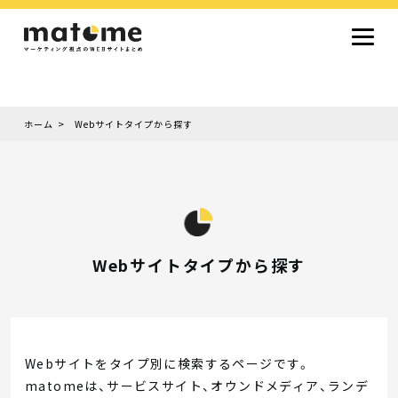
ホーム
Webサイトタイプから探す
Site type
サイトタイプから探す
採用サイト
コーポレートサイト
オウンドメディア
ランディングページ
サービスサイト
Design
デザインから探す
シンプルデザイン
クール・モダン
ナチュラル・温もり系
和風・ジャパニーズ
雑誌風・エディトリアル
イラスト
ミニマルデザイン
タイポグラフィ重視
グラデーション
高級感・ラグジュアリー
グリッドデザイン
フラットデザイン
モーション・アニメーション
テクスチャ・素材感
シングルページ
Webサイトタイプから探す
Color
色から探す
カラフル・多色
シルバー・銀色
ゴールド・金色
パープル・紫色
ブラウン・茶色
グリーン・緑色
ブルー・青色
イエロー・黄色
オレンジ・橙色
レッド・赤色
ピンク・桃色
グレー・灰色
ブラック・黒色
ホワイト・白色
ライトブルー・水色
ネイビー・紺色
Service
Webサイトをタイプ別に検索するページです。
業種・職種から探す
matomeは、サービスサイト、オウンドメディア、ランデ
ファッション・トレンド
デザイン・ブランディング
働き方・組織文化・価値観
生活・趣味
NPO・自治体・行政
銀行・金融・フィンテック
健康・フィットネス
車・バイク・乗り物
建築・不動産・空間デザイン
転職・求人
文化・伝統・アート
クリエイティブ・マーケティング
ペット・動物
美容・エステ
教育・子育て・スクール
レストラン・飲食・ウェディング
旅行・観光・ホテル・旅館
医療・介護・ヘルスケア
音楽・映像・エンタメ
IT・ツール・アプリ
農業・畜産・食品
製造・素材・化学
コンサルティング・投資
土木・建設・インフラ整備
デジタルマーケティング・広告
化粧品・美容製品
人材紹介・派遣
法律・会計・士業
製薬・バイオテクノロジー