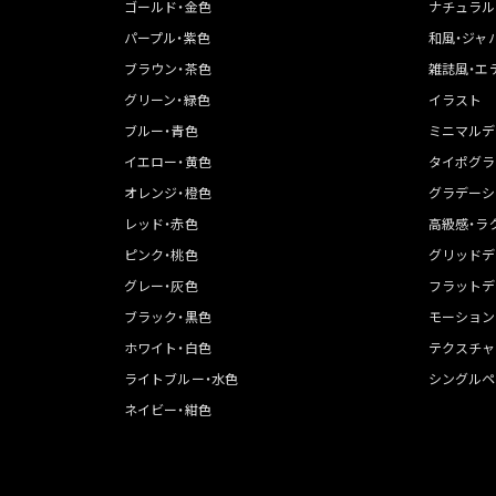
ゴールド・金色
ナチュラル
パープル・紫色
和風・ジャ
ブラウン・茶色
雑誌風・エ
グリーン・緑色
イラスト
ブルー・青色
ミニマルデ
イエロー・黄色
タイポグラ
オレンジ・橙色
グラデーシ
レッド・赤色
高級感・ラ
ピンク・桃色
グリッドデ
グレー・灰色
フラットデ
ブラック・黒色
モーション
ホワイト・白色
テクスチャ
ライトブルー・水色
シングルペ
ネイビー・紺色