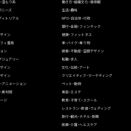
・温もり系
働き方・組織文化・価値観
パニーズ
生活・趣味
ディトリアル
NPO・自治体・行政
銀行・金融・フィンテック
ザイン
健康・フィットネス
フィ重視
車・バイク・乗り物
ョン
建築・不動産・空間デザイン
グジュアリー
転職・求人
ザイン
文化・伝統・アート
ザイン
クリエイティブ・マーケティング
・アニメーション
ペット・動物
・素材感
美容・エステ
ージ
教育・子育て・スクール
レストラン・飲食・ウェディング
旅行・観光・ホテル・旅館
医療・介護・ヘルスケア