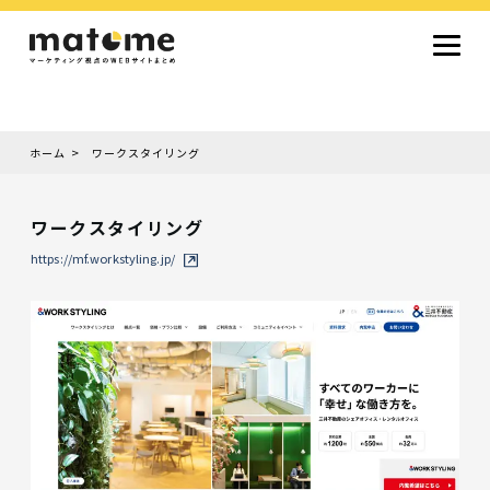
ホーム
ワークスタイリング
Site type
サイトタイプから探す
ワークスタイリング
採用サイト
コーポレートサイト
オウンドメディア
ランディングページ
サービスサイト
https://mf.workstyling.jp/
Design
デザインから探す
シンプルデザイン
クール・モダン
ナチュラル・温もり系
和風・ジャパニーズ
雑誌風・エディトリアル
イラスト
ミニマルデザイン
タイポグラフィ重視
グラデーション
高級感・ラグジュアリー
グリッドデザイン
フラットデザイン
モーション・アニメーション
テクスチャ・素材感
シングルページ
Color
色から探す
カラフル・多色
シルバー・銀色
ゴールド・金色
パープル・紫色
ブラウン・茶色
グリーン・緑色
ブルー・青色
イエロー・黄色
オレンジ・橙色
レッド・赤色
ピンク・桃色
グレー・灰色
ブラック・黒色
ホワイト・白色
ライトブルー・水色
ネイビー・紺色
Service
業種・職種から探す
ファッション・トレンド
デザイン・ブランディング
働き方・組織文化・価値観
生活・趣味
NPO・自治体・行政
銀行・金融・フィンテック
健康・フィットネス
車・バイク・乗り物
建築・不動産・空間デザイン
転職・求人
文化・伝統・アート
クリエイティブ・マーケティング
ペット・動物
美容・エステ
教育・子育て・スクール
レストラン・飲食・ウェディング
旅行・観光・ホテル・旅館
医療・介護・ヘルスケア
音楽・映像・エンタメ
IT・ツール・アプリ
農業・畜産・食品
製造・素材・化学
コンサルティング・投資
土木・建設・インフラ整備
デジタルマーケティング・広告
化粧品・美容製品
人材紹介・派遣
法律・会計・士業
製薬・バイオテクノロジー