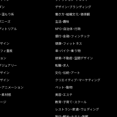
ダン
デザイン・ブランディング
・温もり系
働き方・組織文化・価値観
パニーズ
生活・趣味
ディトリアル
NPO・自治体・行政
銀行・金融・フィンテック
ザイン
健康・フィットネス
フィ重視
車・バイク・乗り物
ョン
建築・不動産・空間デザイン
グジュアリー
転職・求人
ザイン
文化・伝統・アート
ザイン
クリエイティブ・マーケティング
・アニメーション
ペット・動物
・素材感
美容・エステ
ージ
教育・子育て・スクール
レストラン・飲食・ウェディング
旅行・観光・ホテル・旅館