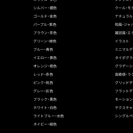
シルバー・銀色
クール・モ
ゴールド・金色
ナチュラル
パープル・紫色
和風・ジャ
ブラウン・茶色
雑誌風・エ
グリーン・緑色
イラスト
ブルー・青色
ミニマルデ
イエロー・黄色
タイポグラ
オレンジ・橙色
グラデーシ
レッド・赤色
高級感・ラ
ピンク・桃色
グリッドデ
グレー・灰色
フラットデ
ブラック・黒色
モーション
ホワイト・白色
テクスチャ
ライトブルー・水色
シングルペ
ネイビー・紺色