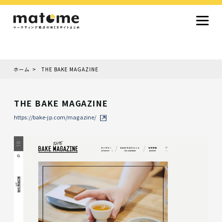
ホーム
THE BAKE MAGAZINE
Site type
サイトタイプから探す
THE BAKE MAGAZINE
採用サイト
コーポレートサイト
オウンドメディア
ランディングページ
サービスサイト
https://bake-jp.com/magazine/
Design
デザインから探す
シンプルデザイン
クール・モダン
ナチュラル・温もり系
和風・ジャパニーズ
雑誌風・エディトリアル
イラスト
ミニマルデザイン
タイポグラフィ重視
グラデーション
高級感・ラグジュアリー
グリッドデザイン
フラットデザイン
モーション・アニメーション
テクスチャ・素材感
シングルページ
Color
色から探す
カラフル・多色
シルバー・銀色
ゴールド・金色
パープル・紫色
ブラウン・茶色
グリーン・緑色
ブルー・青色
イエロー・黄色
オレンジ・橙色
レッド・赤色
ピンク・桃色
グレー・灰色
ブラック・黒色
ホワイト・白色
ライトブルー・水色
ネイビー・紺色
Service
業種・職種から探す
ファッション・トレンド
デザイン・ブランディング
働き方・組織文化・価値観
生活・趣味
NPO・自治体・行政
銀行・金融・フィンテック
健康・フィットネス
車・バイク・乗り物
建築・不動産・空間デザイン
転職・求人
文化・伝統・アート
クリエイティブ・マーケティング
ペット・動物
美容・エステ
教育・子育て・スクール
レストラン・飲食・ウェディング
旅行・観光・ホテル・旅館
医療・介護・ヘルスケア
音楽・映像・エンタメ
IT・ツール・アプリ
農業・畜産・食品
製造・素材・化学
コンサルティング・投資
土木・建設・インフラ整備
デジタルマーケティング・広告
化粧品・美容製品
人材紹介・派遣
法律・会計・士業
製薬・バイオテクノロジー