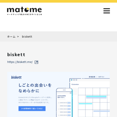
ホーム
biskett
Site type
サイトタイプから探す
biskett
採用サイト
コーポレートサイト
オウンドメディア
ランディングページ
サービスサイト
https://biskett.me/
Design
デザインから探す
シンプルデザイン
クール・モダン
ナチュラル・温もり系
和風・ジャパニーズ
雑誌風・エディトリアル
イラスト
ミニマルデザイン
タイポグラフィ重視
グラデーション
高級感・ラグジュアリー
グリッドデザイン
フラットデザイン
モーション・アニメーション
テクスチャ・素材感
シングルページ
Color
色から探す
カラフル・多色
シルバー・銀色
ゴールド・金色
パープル・紫色
ブラウン・茶色
グリーン・緑色
ブルー・青色
イエロー・黄色
オレンジ・橙色
レッド・赤色
ピンク・桃色
グレー・灰色
ブラック・黒色
ホワイト・白色
ライトブルー・水色
ネイビー・紺色
Service
業種・職種から探す
ファッション・トレンド
デザイン・ブランディング
働き方・組織文化・価値観
生活・趣味
NPO・自治体・行政
銀行・金融・フィンテック
健康・フィットネス
車・バイク・乗り物
建築・不動産・空間デザイン
転職・求人
文化・伝統・アート
クリエイティブ・マーケティング
ペット・動物
美容・エステ
教育・子育て・スクール
レストラン・飲食・ウェディング
旅行・観光・ホテル・旅館
医療・介護・ヘルスケア
音楽・映像・エンタメ
IT・ツール・アプリ
農業・畜産・食品
製造・素材・化学
コンサルティング・投資
土木・建設・インフラ整備
デジタルマーケティング・広告
化粧品・美容製品
人材紹介・派遣
法律・会計・士業
製薬・バイオテクノロジー