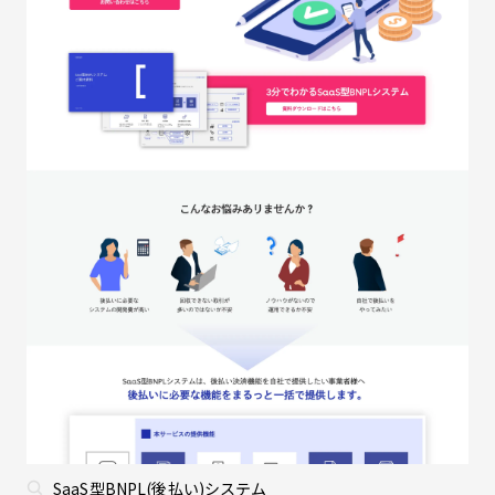
SaaS型BNPL(後払い)システム