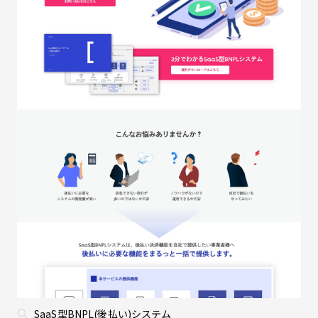
SaaS型BNPL(後払い)システム