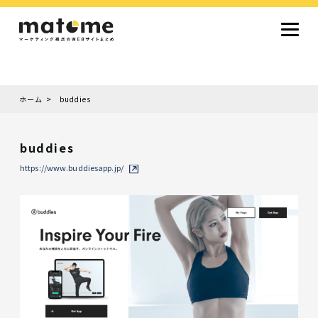
ホーム
buddies
Site type
サイトタイプから探す
buddies
採用サイト
コーポレートサイト
オウンドメディア
ランディングページ
サービスサイト
https://www.buddiesapp.jp/
Design
デザインから探す
シンプルデザイン
クール・モダン
ナチュラル・温もり系
和風・ジャパニーズ
雑誌風・エディトリアル
イラスト
ミニマルデザイン
タイポグラフィ重視
グラデーション
高級感・ラグジュアリー
グリッドデザイン
フラットデザイン
モーション・アニメーション
テクスチャ・素材感
シングルページ
Color
色から探す
カラフル・多色
シルバー・銀色
ゴールド・金色
パープル・紫色
ブラウン・茶色
グリーン・緑色
ブルー・青色
イエロー・黄色
オレンジ・橙色
レッド・赤色
ピンク・桃色
グレー・灰色
ブラック・黒色
ホワイト・白色
ライトブルー・水色
ネイビー・紺色
Service
業種・職種から探す
ファッション・トレンド
デザイン・ブランディング
働き方・組織文化・価値観
生活・趣味
NPO・自治体・行政
銀行・金融・フィンテック
健康・フィットネス
車・バイク・乗り物
建築・不動産・空間デザイン
転職・求人
文化・伝統・アート
クリエイティブ・マーケティング
ペット・動物
美容・エステ
教育・子育て・スクール
レストラン・飲食・ウェディング
旅行・観光・ホテル・旅館
医療・介護・ヘルスケア
音楽・映像・エンタメ
IT・ツール・アプリ
農業・畜産・食品
製造・素材・化学
コンサルティング・投資
土木・建設・インフラ整備
デジタルマーケティング・広告
化粧品・美容製品
人材紹介・派遣
法律・会計・士業
製薬・バイオテクノロジー