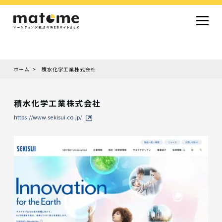
ホーム
積水化学工業株式会社
Site type
サイトタイプから探す
積水化学工業株式会社
採用サイト
コーポレートサイト
オウンドメディア
ランディングページ
サービスサイト
https://www.sekisui.co.jp/
Design
デザインから探す
シンプルデザイン
クール・モダン
ナチュラル・温もり系
和風・ジャパニーズ
雑誌風・エディトリアル
イラスト
ミニマルデザイン
タイポグラフィ重視
グラデーション
高級感・ラグジュアリー
グリッドデザイン
フラットデザイン
モーション・アニメーション
テクスチャ・素材感
シングルページ
Color
色から探す
カラフル・多色
シルバー・銀色
ゴールド・金色
パープル・紫色
ブラウン・茶色
グリーン・緑色
ブルー・青色
イエロー・黄色
オレンジ・橙色
レッド・赤色
ピンク・桃色
グレー・灰色
ブラック・黒色
ホワイト・白色
ライトブルー・水色
ネイビー・紺色
Service
業種・職種から探す
ファッション・トレンド
デザイン・ブランディング
働き方・組織文化・価値観
生活・趣味
NPO・自治体・行政
銀行・金融・フィンテック
健康・フィットネス
車・バイク・乗り物
建築・不動産・空間デザイン
転職・求人
文化・伝統・アート
クリエイティブ・マーケティング
ペット・動物
美容・エステ
教育・子育て・スクール
レストラン・飲食・ウェディング
旅行・観光・ホテル・旅館
医療・介護・ヘルスケア
音楽・映像・エンタメ
IT・ツール・アプリ
農業・畜産・食品
製造・素材・化学
コンサルティング・投資
土木・建設・インフラ整備
デジタルマーケティング・広告
化粧品・美容製品
人材紹介・派遣
法律・会計・士業
製薬・バイオテクノロジー