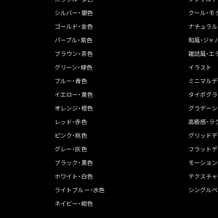
シルバー・銀色
クール・モ
ゴールド・金色
ナチュラル
パープル・紫色
和風・ジャ
ブラウン・茶色
雑誌風・エ
グリーン・緑色
イラスト
ブルー・青色
ミニマルデ
イエロー・黄色
タイポグラ
オレンジ・橙色
グラデーシ
レッド・赤色
高級感・ラ
ピンク・桃色
グリッドデ
グレー・灰色
フラットデ
ブラック・黒色
モーション
ホワイト・白色
テクスチャ
ライトブルー・水色
シングルペ
ネイビー・紺色