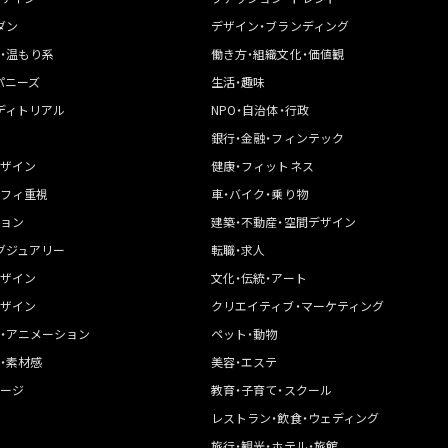
ダン
デザイン・ブランディング
・温もり系
働き方・組織文化・価値観
パニーズ
生活・趣味
ディトリアル
NPO・自治体・行政
銀行・金融・フィンテック
ザイン
健康・フィットネス
フィ重視
車・バイク・乗り物
ョン
建築・不動産・空間デザイン
グジュアリー
転職・求人
ザイン
文化・伝統・アート
ザイン
クリエイティブ・マーケティング
・アニメーション
ペット・動物
・素材感
美容・エステ
ージ
教育・子育て・スクール
レストラン・飲食・ウェディング
旅行・観光・ホテル・旅館