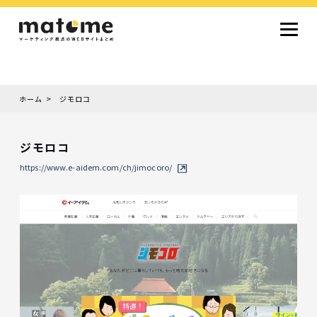
ホーム
ジモロコ
Site type
サイトタイプから探す
ジモロコ
採用サイト
コーポレートサイト
オウンドメディア
ランディングページ
サービスサイト
https://www.e-aidem.com/ch/jimocoro/
Design
デザインから探す
シンプルデザイン
クール・モダン
ナチュラル・温もり系
和風・ジャパニーズ
雑誌風・エディトリアル
イラスト
ミニマルデザイン
タイポグラフィ重視
グラデーション
高級感・ラグジュアリー
グリッドデザイン
フラットデザイン
モーション・アニメーション
テクスチャ・素材感
シングルページ
Color
色から探す
カラフル・多色
シルバー・銀色
ゴールド・金色
パープル・紫色
ブラウン・茶色
グリーン・緑色
ブルー・青色
イエロー・黄色
オレンジ・橙色
レッド・赤色
ピンク・桃色
グレー・灰色
ブラック・黒色
ホワイト・白色
ライトブルー・水色
ネイビー・紺色
Service
業種・職種から探す
ファッション・トレンド
デザイン・ブランディング
働き方・組織文化・価値観
生活・趣味
NPO・自治体・行政
銀行・金融・フィンテック
健康・フィットネス
車・バイク・乗り物
建築・不動産・空間デザイン
転職・求人
文化・伝統・アート
クリエイティブ・マーケティング
ペット・動物
美容・エステ
教育・子育て・スクール
レストラン・飲食・ウェディング
旅行・観光・ホテル・旅館
医療・介護・ヘルスケア
音楽・映像・エンタメ
IT・ツール・アプリ
農業・畜産・食品
製造・素材・化学
コンサルティング・投資
土木・建設・インフラ整備
デジタルマーケティング・広告
化粧品・美容製品
人材紹介・派遣
法律・会計・士業
製薬・バイオテクノロジー