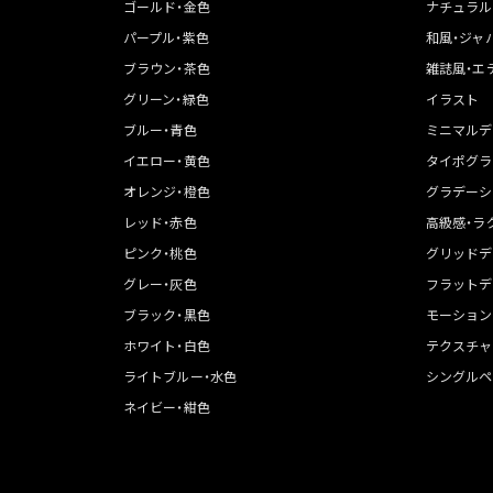
ゴールド・金色
ナチュラル
パープル・紫色
和風・ジャ
ブラウン・茶色
雑誌風・エ
グリーン・緑色
イラスト
ブルー・青色
ミニマルデ
イエロー・黄色
タイポグラ
オレンジ・橙色
グラデーシ
レッド・赤色
高級感・ラ
ピンク・桃色
グリッドデ
グレー・灰色
フラットデ
ブラック・黒色
モーション
ホワイト・白色
テクスチャ
ライトブルー・水色
シングルペ
ネイビー・紺色