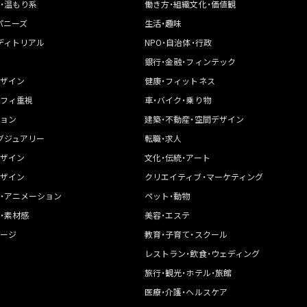
・温もり系
働き方・組織文化・価値観
パニーズ
生活・趣味
ディトリアル
NPO・自治体・行政
銀行・金融・フィンテック
ザイン
健康・フィットネス
フィ重視
車・バイク・乗り物
ョン
建築・不動産・空間デザイン
グジュアリー
転職・求人
ザイン
文化・伝統・アート
ザイン
クリエイティブ・マーケティング
・アニメーション
ペット・動物
・素材感
美容・エステ
ージ
教育・子育て・スクール
レストラン・飲食・ウェディング
旅行・観光・ホテル・旅館
医療・介護・ヘルスケア