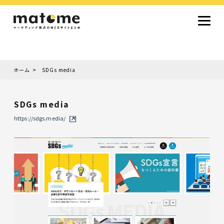
ホーム
SDGs media
Site type
サイトタイプから探す
SDGs media
採用サイト
コーポレートサイト
オウンドメディア
ランディングページ
サービスサイト
https://sdgs.media/
Design
デザインから探す
シンプルデザイン
クール・モダン
ナチュラル・温もり系
和風・ジャパニーズ
雑誌風・エディトリアル
イラスト
ミニマルデザイン
タイポグラフィ重視
グラデーション
高級感・ラグジュアリー
グリッドデザイン
フラットデザイン
モーション・アニメーション
テクスチャ・素材感
シングルページ
Color
色から探す
カラフル・多色
シルバー・銀色
ゴールド・金色
パープル・紫色
ブラウン・茶色
グリーン・緑色
ブルー・青色
イエロー・黄色
オレンジ・橙色
レッド・赤色
ピンク・桃色
グレー・灰色
ブラック・黒色
ホワイト・白色
ライトブルー・水色
ネイビー・紺色
Service
業種・職種から探す
ファッション・トレンド
デザイン・ブランディング
働き方・組織文化・価値観
生活・趣味
NPO・自治体・行政
銀行・金融・フィンテック
健康・フィットネス
車・バイク・乗り物
建築・不動産・空間デザイン
転職・求人
文化・伝統・アート
クリエイティブ・マーケティング
ペット・動物
美容・エステ
教育・子育て・スクール
レストラン・飲食・ウェディング
旅行・観光・ホテル・旅館
医療・介護・ヘルスケア
音楽・映像・エンタメ
IT・ツール・アプリ
農業・畜産・食品
製造・素材・化学
コンサルティング・投資
土木・建設・インフラ整備
デジタルマーケティング・広告
化粧品・美容製品
人材紹介・派遣
法律・会計・士業
製薬・バイオテクノロジー