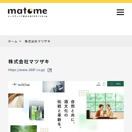
ホーム
株式会社マツザキ
Site type
サイトタイプから探す
株式会社マツザキ
採用サイト
コーポレートサイト
オウンドメディア
ランディングページ
サービスサイト
https://www.1887.co.jp/
Design
デザインから探す
シンプルデザイン
クール・モダン
ナチュラル・温もり系
和風・ジャパニーズ
雑誌風・エディトリアル
イラスト
ミニマルデザイン
タイポグラフィ重視
グラデーション
高級感・ラグジュアリー
グリッドデザイン
フラットデザイン
モーション・アニメーション
テクスチャ・素材感
シングルページ
Color
色から探す
カラフル・多色
シルバー・銀色
ゴールド・金色
パープル・紫色
ブラウン・茶色
グリーン・緑色
ブルー・青色
イエロー・黄色
オレンジ・橙色
レッド・赤色
ピンク・桃色
グレー・灰色
ブラック・黒色
ホワイト・白色
ライトブルー・水色
ネイビー・紺色
Service
業種・職種から探す
ファッション・トレンド
デザイン・ブランディング
働き方・組織文化・価値観
生活・趣味
NPO・自治体・行政
銀行・金融・フィンテック
健康・フィットネス
車・バイク・乗り物
建築・不動産・空間デザイン
転職・求人
文化・伝統・アート
クリエイティブ・マーケティング
ペット・動物
美容・エステ
教育・子育て・スクール
レストラン・飲食・ウェディング
旅行・観光・ホテル・旅館
医療・介護・ヘルスケア
音楽・映像・エンタメ
IT・ツール・アプリ
農業・畜産・食品
製造・素材・化学
コンサルティング・投資
土木・建設・インフラ整備
デジタルマーケティング・広告
化粧品・美容製品
人材紹介・派遣
法律・会計・士業
製薬・バイオテクノロジー