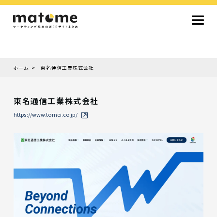
ホーム
東名通信工業株式会社
Site type
サイトタイプから探す
東名通信工業株式会社
採用サイト
コーポレートサイト
オウンドメディア
ランディングページ
サービスサイト
https://www.tomei.co.jp/
Design
デザインから探す
シンプルデザイン
クール・モダン
ナチュラル・温もり系
和風・ジャパニーズ
雑誌風・エディトリアル
イラスト
ミニマルデザイン
タイポグラフィ重視
グラデーション
高級感・ラグジュアリー
グリッドデザイン
フラットデザイン
モーション・アニメーション
テクスチャ・素材感
シングルページ
Color
色から探す
カラフル・多色
シルバー・銀色
ゴールド・金色
パープル・紫色
ブラウン・茶色
グリーン・緑色
ブルー・青色
イエロー・黄色
オレンジ・橙色
レッド・赤色
ピンク・桃色
グレー・灰色
ブラック・黒色
ホワイト・白色
ライトブルー・水色
ネイビー・紺色
Service
業種・職種から探す
ファッション・トレンド
デザイン・ブランディング
働き方・組織文化・価値観
生活・趣味
NPO・自治体・行政
銀行・金融・フィンテック
健康・フィットネス
車・バイク・乗り物
建築・不動産・空間デザイン
転職・求人
文化・伝統・アート
クリエイティブ・マーケティング
ペット・動物
美容・エステ
教育・子育て・スクール
レストラン・飲食・ウェディング
旅行・観光・ホテル・旅館
医療・介護・ヘルスケア
音楽・映像・エンタメ
IT・ツール・アプリ
農業・畜産・食品
製造・素材・化学
コンサルティング・投資
土木・建設・インフラ整備
デジタルマーケティング・広告
化粧品・美容製品
人材紹介・派遣
法律・会計・士業
製薬・バイオテクノロジー