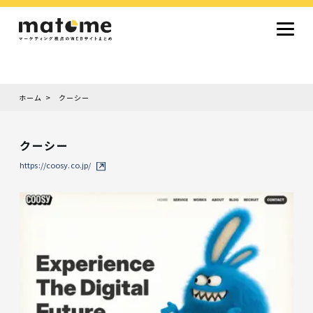
ホーム
クーシー
Site type
サイトタイプから探す
クーシー
採用サイト
コーポレートサイト
オウンドメディア
ランディングページ
サービスサイト
https://coosy.co.jp/
Design
デザインから探す
シンプルデザイン
クール・モダン
ナチュラル・温もり系
和風・ジャパニーズ
雑誌風・エディトリアル
イラスト
ミニマルデザイン
タイポグラフィ重視
グラデーション
高級感・ラグジュアリー
グリッドデザイン
フラットデザイン
モーション・アニメーション
テクスチャ・素材感
シングルページ
Color
色から探す
カラフル・多色
シルバー・銀色
ゴールド・金色
パープル・紫色
ブラウン・茶色
グリーン・緑色
ブルー・青色
イエロー・黄色
オレンジ・橙色
レッド・赤色
ピンク・桃色
グレー・灰色
ブラック・黒色
ホワイト・白色
ライトブルー・水色
ネイビー・紺色
Service
業種・職種から探す
ファッション・トレンド
デザイン・ブランディング
働き方・組織文化・価値観
生活・趣味
NPO・自治体・行政
銀行・金融・フィンテック
健康・フィットネス
車・バイク・乗り物
建築・不動産・空間デザイン
転職・求人
文化・伝統・アート
クリエイティブ・マーケティング
ペット・動物
美容・エステ
教育・子育て・スクール
レストラン・飲食・ウェディング
旅行・観光・ホテル・旅館
医療・介護・ヘルスケア
音楽・映像・エンタメ
IT・ツール・アプリ
農業・畜産・食品
製造・素材・化学
コンサルティング・投資
土木・建設・インフラ整備
デジタルマーケティング・広告
化粧品・美容製品
人材紹介・派遣
法律・会計・士業
製薬・バイオテクノロジー