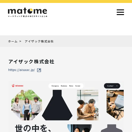
ホーム
アイザック株式会社
Site type
サイトタイプから探す
アイザック株式会社
採用サイト
コーポレートサイト
オウンドメディア
ランディングページ
サービスサイト
https://aisaac.jp/
Design
デザインから探す
シンプルデザイン
クール・モダン
ナチュラル・温もり系
和風・ジャパニーズ
雑誌風・エディトリアル
イラスト
ミニマルデザイン
タイポグラフィ重視
グラデーション
高級感・ラグジュアリー
グリッドデザイン
フラットデザイン
モーション・アニメーション
テクスチャ・素材感
シングルページ
Color
色から探す
カラフル・多色
シルバー・銀色
ゴールド・金色
パープル・紫色
ブラウン・茶色
グリーン・緑色
ブルー・青色
イエロー・黄色
オレンジ・橙色
レッド・赤色
ピンク・桃色
グレー・灰色
ブラック・黒色
ホワイト・白色
ライトブルー・水色
ネイビー・紺色
Service
業種・職種から探す
ファッション・トレンド
デザイン・ブランディング
働き方・組織文化・価値観
生活・趣味
NPO・自治体・行政
銀行・金融・フィンテック
健康・フィットネス
車・バイク・乗り物
建築・不動産・空間デザイン
転職・求人
文化・伝統・アート
クリエイティブ・マーケティング
ペット・動物
美容・エステ
教育・子育て・スクール
レストラン・飲食・ウェディング
旅行・観光・ホテル・旅館
医療・介護・ヘルスケア
音楽・映像・エンタメ
IT・ツール・アプリ
農業・畜産・食品
製造・素材・化学
コンサルティング・投資
土木・建設・インフラ整備
デジタルマーケティング・広告
化粧品・美容製品
人材紹介・派遣
法律・会計・士業
製薬・バイオテクノロジー