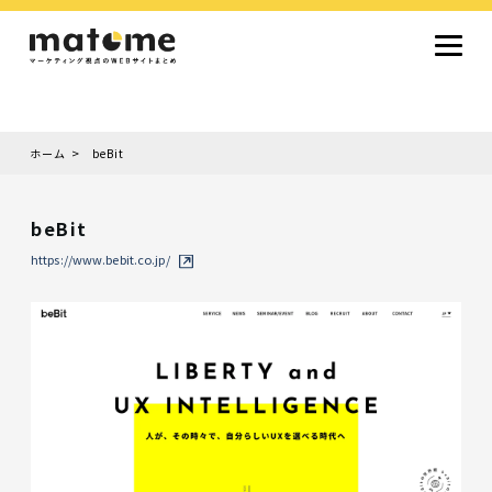
ホーム
beBit
Site type
サイトタイプから探す
beBit
採用サイト
コーポレートサイト
オウンドメディア
ランディングページ
サービスサイト
https://www.bebit.co.jp/
Design
デザインから探す
シンプルデザイン
クール・モダン
ナチュラル・温もり系
和風・ジャパニーズ
雑誌風・エディトリアル
イラスト
ミニマルデザイン
タイポグラフィ重視
グラデーション
高級感・ラグジュアリー
グリッドデザイン
フラットデザイン
モーション・アニメーション
テクスチャ・素材感
シングルページ
Color
色から探す
カラフル・多色
シルバー・銀色
ゴールド・金色
パープル・紫色
ブラウン・茶色
グリーン・緑色
ブルー・青色
イエロー・黄色
オレンジ・橙色
レッド・赤色
ピンク・桃色
グレー・灰色
ブラック・黒色
ホワイト・白色
ライトブルー・水色
ネイビー・紺色
Service
業種・職種から探す
ファッション・トレンド
デザイン・ブランディング
働き方・組織文化・価値観
生活・趣味
NPO・自治体・行政
銀行・金融・フィンテック
健康・フィットネス
車・バイク・乗り物
建築・不動産・空間デザイン
転職・求人
文化・伝統・アート
クリエイティブ・マーケティング
ペット・動物
美容・エステ
教育・子育て・スクール
レストラン・飲食・ウェディング
旅行・観光・ホテル・旅館
医療・介護・ヘルスケア
音楽・映像・エンタメ
IT・ツール・アプリ
農業・畜産・食品
製造・素材・化学
コンサルティング・投資
土木・建設・インフラ整備
デジタルマーケティング・広告
化粧品・美容製品
人材紹介・派遣
法律・会計・士業
製薬・バイオテクノロジー