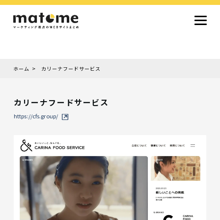
ホーム
カリーナフードサービス
Site type
サイトタイプから探す
カリーナフードサービス
採用サイト
コーポレートサイト
オウンドメディア
ランディングページ
サービスサイト
https://cfs.group/
Design
デザインから探す
シンプルデザイン
クール・モダン
ナチュラル・温もり系
和風・ジャパニーズ
雑誌風・エディトリアル
イラスト
ミニマルデザイン
タイポグラフィ重視
グラデーション
高級感・ラグジュアリー
グリッドデザイン
フラットデザイン
モーション・アニメーション
テクスチャ・素材感
シングルページ
Color
色から探す
カラフル・多色
シルバー・銀色
ゴールド・金色
パープル・紫色
ブラウン・茶色
グリーン・緑色
ブルー・青色
イエロー・黄色
オレンジ・橙色
レッド・赤色
ピンク・桃色
グレー・灰色
ブラック・黒色
ホワイト・白色
ライトブルー・水色
ネイビー・紺色
Service
業種・職種から探す
ファッション・トレンド
デザイン・ブランディング
働き方・組織文化・価値観
生活・趣味
NPO・自治体・行政
銀行・金融・フィンテック
健康・フィットネス
車・バイク・乗り物
建築・不動産・空間デザイン
転職・求人
文化・伝統・アート
クリエイティブ・マーケティング
ペット・動物
美容・エステ
教育・子育て・スクール
レストラン・飲食・ウェディング
旅行・観光・ホテル・旅館
医療・介護・ヘルスケア
音楽・映像・エンタメ
IT・ツール・アプリ
農業・畜産・食品
製造・素材・化学
コンサルティング・投資
土木・建設・インフラ整備
デジタルマーケティング・広告
化粧品・美容製品
人材紹介・派遣
法律・会計・士業
製薬・バイオテクノロジー