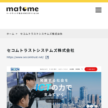
ホーム
セコムトラストシステムズ株式会社
Site type
サイトタイプから探す
セコムトラストシステムズ株式会社
採用サイト
コーポレートサイト
オウンドメディア
ランディングページ
サービスサイト
https://www.secomtrust.net/
Design
デザインから探す
シンプルデザイン
クール・モダン
ナチュラル・温もり系
和風・ジャパニーズ
雑誌風・エディトリアル
イラスト
ミニマルデザイン
タイポグラフィ重視
グラデーション
高級感・ラグジュアリー
グリッドデザイン
フラットデザイン
モーション・アニメーション
テクスチャ・素材感
シングルページ
Color
色から探す
カラフル・多色
シルバー・銀色
ゴールド・金色
パープル・紫色
ブラウン・茶色
グリーン・緑色
ブルー・青色
イエロー・黄色
オレンジ・橙色
レッド・赤色
ピンク・桃色
グレー・灰色
ブラック・黒色
ホワイト・白色
ライトブルー・水色
ネイビー・紺色
Service
業種・職種から探す
ファッション・トレンド
デザイン・ブランディング
働き方・組織文化・価値観
生活・趣味
NPO・自治体・行政
銀行・金融・フィンテック
健康・フィットネス
車・バイク・乗り物
建築・不動産・空間デザイン
転職・求人
文化・伝統・アート
クリエイティブ・マーケティング
ペット・動物
美容・エステ
教育・子育て・スクール
レストラン・飲食・ウェディング
旅行・観光・ホテル・旅館
医療・介護・ヘルスケア
音楽・映像・エンタメ
IT・ツール・アプリ
農業・畜産・食品
製造・素材・化学
コンサルティング・投資
土木・建設・インフラ整備
デジタルマーケティング・広告
化粧品・美容製品
人材紹介・派遣
法律・会計・士業
製薬・バイオテクノロジー