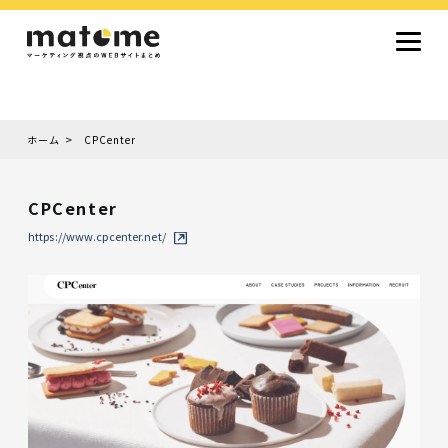
ホーム
CPCenter
Site type
サイトタイプから探す
CPCenter
採用サイト
コーポレートサイト
オウンドメディア
ランディングページ
サービスサイト
https://www.cpcenter.net/
Design
デザインから探す
シンプルデザイン
クール・モダン
ナチュラル・温もり系
和風・ジャパニーズ
雑誌風・エディトリアル
イラスト
ミニマルデザイン
タイポグラフィ重視
グラデーション
高級感・ラグジュアリー
グリッドデザイン
フラットデザイン
モーション・アニメーション
テクスチャ・素材感
シングルページ
Color
色から探す
カラフル・多色
シルバー・銀色
ゴールド・金色
パープル・紫色
ブラウン・茶色
グリーン・緑色
ブルー・青色
イエロー・黄色
オレンジ・橙色
レッド・赤色
ピンク・桃色
グレー・灰色
ブラック・黒色
ホワイト・白色
ライトブルー・水色
ネイビー・紺色
Service
業種・職種から探す
ファッション・トレンド
デザイン・ブランディング
働き方・組織文化・価値観
生活・趣味
NPO・自治体・行政
銀行・金融・フィンテック
健康・フィットネス
車・バイク・乗り物
建築・不動産・空間デザイン
転職・求人
文化・伝統・アート
クリエイティブ・マーケティング
ペット・動物
美容・エステ
教育・子育て・スクール
レストラン・飲食・ウェディング
旅行・観光・ホテル・旅館
医療・介護・ヘルスケア
音楽・映像・エンタメ
IT・ツール・アプリ
農業・畜産・食品
製造・素材・化学
コンサルティング・投資
土木・建設・インフラ整備
デジタルマーケティング・広告
化粧品・美容製品
人材紹介・派遣
法律・会計・士業
製薬・バイオテクノロジー