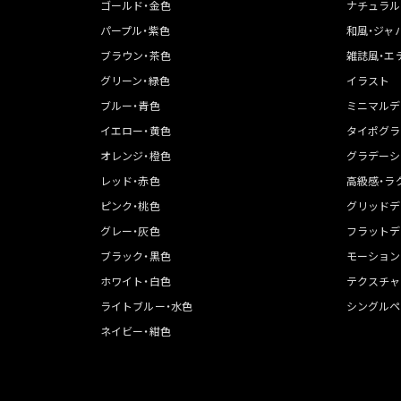
ゴールド・金色
ナチュラル
パープル・紫色
和風・ジャ
ブラウン・茶色
雑誌風・エ
グリーン・緑色
イラスト
ブルー・青色
ミニマルデ
イエロー・黄色
タイポグラ
オレンジ・橙色
グラデーシ
レッド・赤色
高級感・ラ
ピンク・桃色
グリッドデ
グレー・灰色
フラットデ
ブラック・黒色
モーション
ホワイト・白色
テクスチャ
ライトブルー・水色
シングルペ
ネイビー・紺色