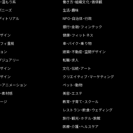
・温もり系
働き方・組織文化・価値観
パニーズ
生活・趣味
ディトリアル
NPO・自治体・行政
銀行・金融・フィンテック
ザイン
健康・フィットネス
フィ重視
車・バイク・乗り物
ョン
建築・不動産・空間デザイン
グジュアリー
転職・求人
ザイン
文化・伝統・アート
ザイン
クリエイティブ・マーケティング
・アニメーション
ペット・動物
・素材感
美容・エステ
ージ
教育・子育て・スクール
レストラン・飲食・ウェディング
旅行・観光・ホテル・旅館
医療・介護・ヘルスケア