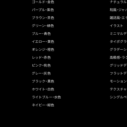
ゴールド・金色
ナチュラル
パープル・紫色
和風・ジャ
ブラウン・茶色
雑誌風・エ
グリーン・緑色
イラスト
ブルー・青色
ミニマルデ
イエロー・黄色
タイポグラ
オレンジ・橙色
グラデーシ
レッド・赤色
高級感・ラ
ピンク・桃色
グリッドデ
グレー・灰色
フラットデ
ブラック・黒色
モーション
ホワイト・白色
テクスチャ
ライトブルー・水色
シングルペ
ネイビー・紺色