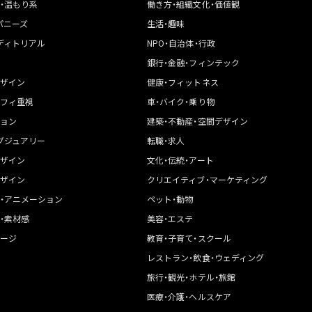
・温もり系
働き方・組織文化・価値観
パニーズ
生活・趣味
ディトリアル
NPO・自治体・行政
銀行・金融・フィンテック
ザイン
健康・フィットネス
フィ重視
車・バイク・乗り物
ョン
建築・不動産・空間デザイン
グジュアリー
転職・求人
ザイン
文化・伝統・アート
ザイン
クリエイティブ・マーケティング
・アニメーション
ペット・動物
・素材感
美容・エステ
ージ
教育・子育て・スクール
レストラン・飲食・ウェディング
旅行・観光・ホテル・旅館
医療・介護・ヘルスケア