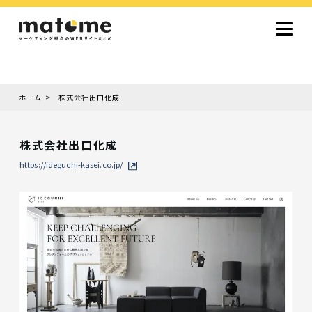
ホーム
株式会社出口化成
Site type
サイトタイプから探す
株式会社出口化成
採用サイト
コーポレートサイト
オウンドメディア
ランディングページ
サービスサイト
https://ideguchi-kasei.co.jp/
Design
デザインから探す
シンプルデザイン
クール・モダン
ナチュラル・温もり系
和風・ジャパニーズ
雑誌風・エディトリアル
イラスト
ミニマルデザイン
タイポグラフィ重視
グラデーション
高級感・ラグジュアリー
グリッドデザイン
フラットデザイン
モーション・アニメーション
テクスチャ・素材感
シングルページ
Color
色から探す
カラフル・多色
シルバー・銀色
ゴールド・金色
パープル・紫色
ブラウン・茶色
グリーン・緑色
ブルー・青色
イエロー・黄色
オレンジ・橙色
レッド・赤色
ピンク・桃色
グレー・灰色
ブラック・黒色
ホワイト・白色
ライトブルー・水色
ネイビー・紺色
Service
業種・職種から探す
ファッション・トレンド
デザイン・ブランディング
働き方・組織文化・価値観
生活・趣味
NPO・自治体・行政
銀行・金融・フィンテック
健康・フィットネス
車・バイク・乗り物
建築・不動産・空間デザイン
転職・求人
文化・伝統・アート
クリエイティブ・マーケティング
ペット・動物
美容・エステ
教育・子育て・スクール
レストラン・飲食・ウェディング
旅行・観光・ホテル・旅館
医療・介護・ヘルスケア
音楽・映像・エンタメ
IT・ツール・アプリ
農業・畜産・食品
製造・素材・化学
コンサルティング・投資
土木・建設・インフラ整備
デジタルマーケティング・広告
化粧品・美容製品
人材紹介・派遣
法律・会計・士業
製薬・バイオテクノロジー