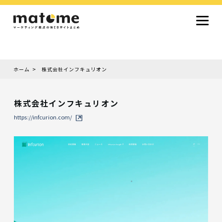
ホーム
株式会社インフキュリオン
Site type
サイトタイプから探す
株式会社インフキュリオン
採用サイト
コーポレートサイト
オウンドメディア
ランディングページ
サービスサイト
https://infcurion.com/
Design
デザインから探す
シンプルデザイン
クール・モダン
ナチュラル・温もり系
和風・ジャパニーズ
雑誌風・エディトリアル
イラスト
ミニマルデザイン
タイポグラフィ重視
グラデーション
高級感・ラグジュアリー
グリッドデザイン
フラットデザイン
モーション・アニメーション
テクスチャ・素材感
シングルページ
Color
色から探す
カラフル・多色
シルバー・銀色
ゴールド・金色
パープル・紫色
ブラウン・茶色
グリーン・緑色
ブルー・青色
イエロー・黄色
オレンジ・橙色
レッド・赤色
ピンク・桃色
グレー・灰色
ブラック・黒色
ホワイト・白色
ライトブルー・水色
ネイビー・紺色
Service
業種・職種から探す
ファッション・トレンド
デザイン・ブランディング
働き方・組織文化・価値観
生活・趣味
NPO・自治体・行政
銀行・金融・フィンテック
健康・フィットネス
車・バイク・乗り物
建築・不動産・空間デザイン
転職・求人
文化・伝統・アート
クリエイティブ・マーケティング
ペット・動物
美容・エステ
教育・子育て・スクール
レストラン・飲食・ウェディング
旅行・観光・ホテル・旅館
医療・介護・ヘルスケア
音楽・映像・エンタメ
IT・ツール・アプリ
農業・畜産・食品
製造・素材・化学
コンサルティング・投資
土木・建設・インフラ整備
デジタルマーケティング・広告
化粧品・美容製品
人材紹介・派遣
法律・会計・士業
製薬・バイオテクノロジー