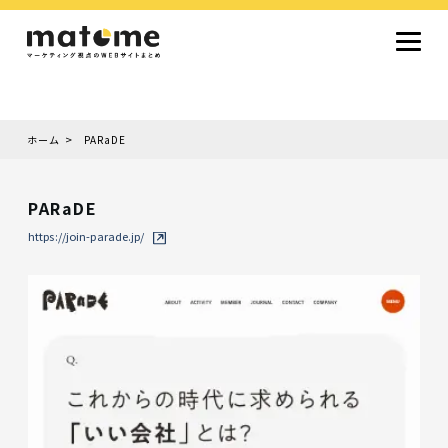
ホーム
PARaDE
Site type
サイトタイプから探す
PARaDE
採用サイト
コーポレートサイト
オウンドメディア
ランディングページ
サービスサイト
https://join-parade.jp/
Design
デザインから探す
シンプルデザイン
クール・モダン
ナチュラル・温もり系
和風・ジャパニーズ
雑誌風・エディトリアル
イラスト
ミニマルデザイン
タイポグラフィ重視
グラデーション
高級感・ラグジュアリー
グリッドデザイン
フラットデザイン
モーション・アニメーション
テクスチャ・素材感
シングルページ
Color
色から探す
カラフル・多色
シルバー・銀色
ゴールド・金色
パープル・紫色
ブラウン・茶色
グリーン・緑色
ブルー・青色
イエロー・黄色
オレンジ・橙色
レッド・赤色
ピンク・桃色
グレー・灰色
ブラック・黒色
ホワイト・白色
ライトブルー・水色
ネイビー・紺色
Service
業種・職種から探す
ファッション・トレンド
デザイン・ブランディング
働き方・組織文化・価値観
生活・趣味
NPO・自治体・行政
銀行・金融・フィンテック
健康・フィットネス
車・バイク・乗り物
建築・不動産・空間デザイン
転職・求人
文化・伝統・アート
クリエイティブ・マーケティング
ペット・動物
美容・エステ
教育・子育て・スクール
レストラン・飲食・ウェディング
旅行・観光・ホテル・旅館
医療・介護・ヘルスケア
音楽・映像・エンタメ
IT・ツール・アプリ
農業・畜産・食品
製造・素材・化学
コンサルティング・投資
土木・建設・インフラ整備
デジタルマーケティング・広告
化粧品・美容製品
人材紹介・派遣
法律・会計・士業
製薬・バイオテクノロジー