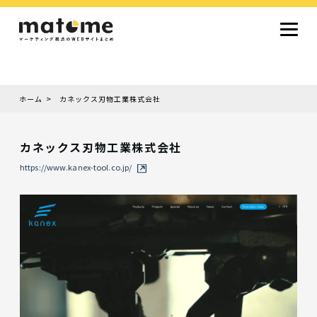
ホーム
カネックス刃物工業株式会社
Site type
サイトタイプから探す
カネックス刃物工業株式会社
採用サイト
コーポレートサイト
オウンドメディア
ランディングページ
サービスサイト
https://www.kanex-tool.co.jp/
Design
デザインから探す
シンプルデザイン
クール・モダン
ナチュラル・温もり系
和風・ジャパニーズ
雑誌風・エディトリアル
イラスト
ミニマルデザイン
タイポグラフィ重視
グラデーション
高級感・ラグジュアリー
グリッドデザイン
フラットデザイン
モーション・アニメーション
テクスチャ・素材感
シングルページ
Color
色から探す
カラフル・多色
シルバー・銀色
ゴールド・金色
パープル・紫色
ブラウン・茶色
グリーン・緑色
ブルー・青色
イエロー・黄色
オレンジ・橙色
レッド・赤色
ピンク・桃色
グレー・灰色
ブラック・黒色
ホワイト・白色
ライトブルー・水色
ネイビー・紺色
Service
業種・職種から探す
ファッション・トレンド
デザイン・ブランディング
働き方・組織文化・価値観
生活・趣味
NPO・自治体・行政
銀行・金融・フィンテック
健康・フィットネス
車・バイク・乗り物
建築・不動産・空間デザイン
転職・求人
文化・伝統・アート
クリエイティブ・マーケティング
ペット・動物
美容・エステ
教育・子育て・スクール
レストラン・飲食・ウェディング
旅行・観光・ホテル・旅館
医療・介護・ヘルスケア
音楽・映像・エンタメ
IT・ツール・アプリ
農業・畜産・食品
製造・素材・化学
コンサルティング・投資
土木・建設・インフラ整備
デジタルマーケティング・広告
化粧品・美容製品
人材紹介・派遣
法律・会計・士業
製薬・バイオテクノロジー