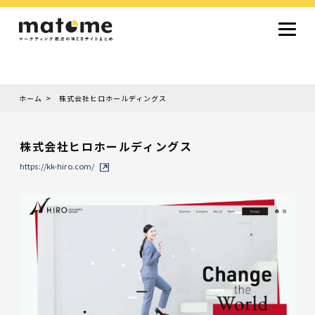
ホーム
株式会社ヒロホールディングス
Site type
サイトタイプから探す
株式会社ヒロホールディングス
採用サイト
コーポレートサイト
オウンドメディア
ランディングページ
サービスサイト
https://kk-hiro.com/
Design
デザインから探す
シンプルデザイン
クール・モダン
ナチュラル・温もり系
和風・ジャパニーズ
雑誌風・エディトリアル
イラスト
ミニマルデザイン
タイポグラフィ重視
グラデーション
高級感・ラグジュアリー
グリッドデザイン
フラットデザイン
モーション・アニメーション
テクスチャ・素材感
シングルページ
Color
色から探す
カラフル・多色
シルバー・銀色
ゴールド・金色
パープル・紫色
ブラウン・茶色
グリーン・緑色
ブルー・青色
イエロー・黄色
オレンジ・橙色
レッド・赤色
ピンク・桃色
グレー・灰色
ブラック・黒色
ホワイト・白色
ライトブルー・水色
ネイビー・紺色
Service
業種・職種から探す
ファッション・トレンド
デザイン・ブランディング
働き方・組織文化・価値観
生活・趣味
NPO・自治体・行政
銀行・金融・フィンテック
健康・フィットネス
車・バイク・乗り物
建築・不動産・空間デザイン
転職・求人
文化・伝統・アート
クリエイティブ・マーケティング
ペット・動物
美容・エステ
教育・子育て・スクール
レストラン・飲食・ウェディング
旅行・観光・ホテル・旅館
医療・介護・ヘルスケア
音楽・映像・エンタメ
IT・ツール・アプリ
農業・畜産・食品
製造・素材・化学
コンサルティング・投資
土木・建設・インフラ整備
デジタルマーケティング・広告
化粧品・美容製品
人材紹介・派遣
法律・会計・士業
製薬・バイオテクノロジー