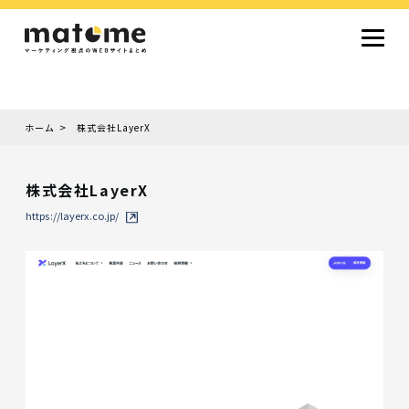
ホーム
株式会社LayerX
Site type
サイトタイプから探す
株式会社LayerX
採用サイト
コーポレートサイト
オウンドメディア
ランディングページ
サービスサイト
https://layerx.co.jp/
Design
デザインから探す
シンプルデザイン
クール・モダン
ナチュラル・温もり系
和風・ジャパニーズ
雑誌風・エディトリアル
イラスト
ミニマルデザイン
タイポグラフィ重視
グラデーション
高級感・ラグジュアリー
グリッドデザイン
フラットデザイン
モーション・アニメーション
テクスチャ・素材感
シングルページ
Color
色から探す
カラフル・多色
シルバー・銀色
ゴールド・金色
パープル・紫色
ブラウン・茶色
グリーン・緑色
ブルー・青色
イエロー・黄色
オレンジ・橙色
レッド・赤色
ピンク・桃色
グレー・灰色
ブラック・黒色
ホワイト・白色
ライトブルー・水色
ネイビー・紺色
Service
業種・職種から探す
ファッション・トレンド
デザイン・ブランディング
働き方・組織文化・価値観
生活・趣味
NPO・自治体・行政
銀行・金融・フィンテック
健康・フィットネス
車・バイク・乗り物
建築・不動産・空間デザイン
転職・求人
文化・伝統・アート
クリエイティブ・マーケティング
ペット・動物
美容・エステ
教育・子育て・スクール
レストラン・飲食・ウェディング
旅行・観光・ホテル・旅館
医療・介護・ヘルスケア
音楽・映像・エンタメ
IT・ツール・アプリ
農業・畜産・食品
製造・素材・化学
コンサルティング・投資
土木・建設・インフラ整備
デジタルマーケティング・広告
化粧品・美容製品
人材紹介・派遣
法律・会計・士業
製薬・バイオテクノロジー