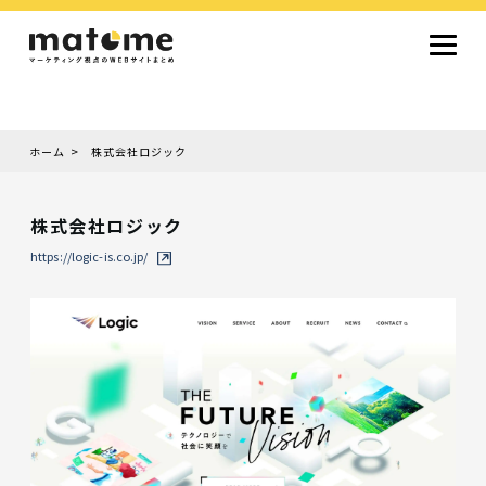
ホーム
株式会社ロジック
Site type
サイトタイプから探す
株式会社ロジック
採用サイト
コーポレートサイト
オウンドメディア
ランディングページ
サービスサイト
https://logic-is.co.jp/
Design
デザインから探す
シンプルデザイン
クール・モダン
ナチュラル・温もり系
和風・ジャパニーズ
雑誌風・エディトリアル
イラスト
ミニマルデザイン
タイポグラフィ重視
グラデーション
高級感・ラグジュアリー
グリッドデザイン
フラットデザイン
モーション・アニメーション
テクスチャ・素材感
シングルページ
Color
色から探す
カラフル・多色
シルバー・銀色
ゴールド・金色
パープル・紫色
ブラウン・茶色
グリーン・緑色
ブルー・青色
イエロー・黄色
オレンジ・橙色
レッド・赤色
ピンク・桃色
グレー・灰色
ブラック・黒色
ホワイト・白色
ライトブルー・水色
ネイビー・紺色
Service
業種・職種から探す
ファッション・トレンド
デザイン・ブランディング
働き方・組織文化・価値観
生活・趣味
NPO・自治体・行政
銀行・金融・フィンテック
健康・フィットネス
車・バイク・乗り物
建築・不動産・空間デザイン
転職・求人
文化・伝統・アート
クリエイティブ・マーケティング
ペット・動物
美容・エステ
教育・子育て・スクール
レストラン・飲食・ウェディング
旅行・観光・ホテル・旅館
医療・介護・ヘルスケア
音楽・映像・エンタメ
IT・ツール・アプリ
農業・畜産・食品
製造・素材・化学
コンサルティング・投資
土木・建設・インフラ整備
デジタルマーケティング・広告
化粧品・美容製品
人材紹介・派遣
法律・会計・士業
製薬・バイオテクノロジー