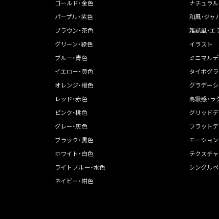
ゴールド・金色
ナチュラル
パープル・紫色
和風・ジャ
ブラウン・茶色
雑誌風・エ
グリーン・緑色
イラスト
ブルー・青色
ミニマルデ
イエロー・黄色
タイポグラ
オレンジ・橙色
グラデーシ
レッド・赤色
高級感・ラ
ピンク・桃色
グリッドデ
グレー・灰色
フラットデ
ブラック・黒色
モーション
ホワイト・白色
テクスチャ
ライトブルー・水色
シングルペ
ネイビー・紺色