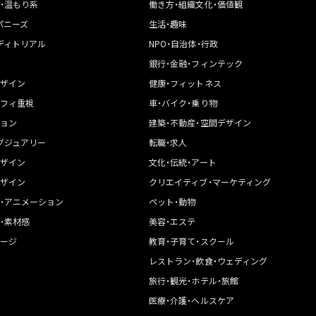
・温もり系
働き方・組織文化・価値観
パニーズ
生活・趣味
ディトリアル
NPO・自治体・行政
銀行・金融・フィンテック
ザイン
健康・フィットネス
フィ重視
車・バイク・乗り物
ョン
建築・不動産・空間デザイン
グジュアリー
転職・求人
ザイン
文化・伝統・アート
ザイン
クリエイティブ・マーケティング
・アニメーション
ペット・動物
・素材感
美容・エステ
ージ
教育・子育て・スクール
レストラン・飲食・ウェディング
旅行・観光・ホテル・旅館
医療・介護・ヘルスケア